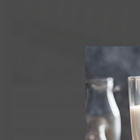
Curiosamente, o consumo médio de leite por pessoa no Bras
o que ainda é inferior à média recomendada pela Organi
litros por ano.
Minas Gerais é o maior prod