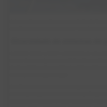
Outros estados que se destacam na produção são Paraná, 
com Minas Gerais, formam o chamado “cinturão do leite” 
Diversidade de sistemas de 
A produção de leite no Brasil é caracterizada por uma gr
manejo. Enquanto algumas propriedades utilizam práticas
em áreas abertas, outras investem em sistemas intensivo
controlada e tecnologia avançada.
Nos últimos anos, sistemas como o compost barn (instal
sanitário para o gado) e a ordenha robotizada têm ganh
produtividade e reduzindo os custos operacionais. Essa 