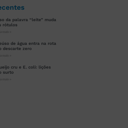
ecentes
so da palavra “leite” muda
s rótulos
ia mais »
eúso de água entra na rota
o descarte zero
ia mais »
ueijo cru e E. coli: lições
o surto
ia mais »