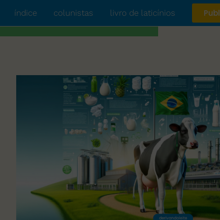
índice
colunistas
livro de laticínios
Publ