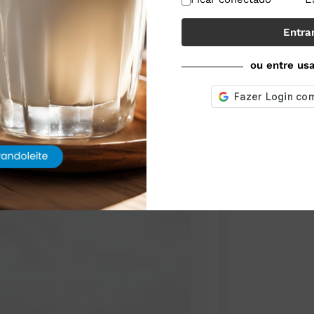
ão de leite, sendo responsável por
Entra
a tradição em queijos artesanais e
o entre práticas tradicionais e
ou entre us