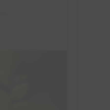
s brasileiros.
lta
s em práticas sustentáveis. Alguns
o estufa, como o metano produzido
mo a água e o solo.