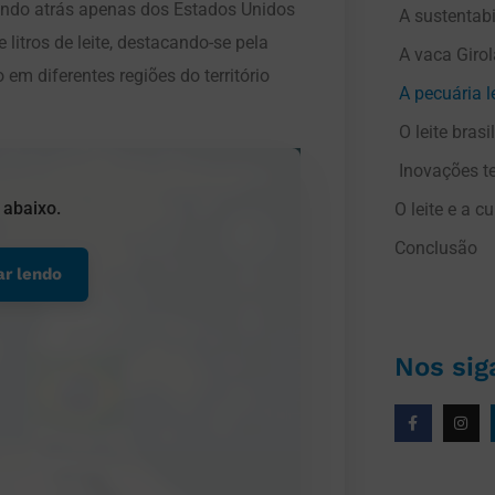
icando atrás apenas dos Estados Unidos
A sustentabi
 litros de leite, destacando-se pela
A vaca Girol
em diferentes regiões do território
A pecuária le
 abaixo.
O leite e a cu
Conclusão
ar lendo
Nos sig