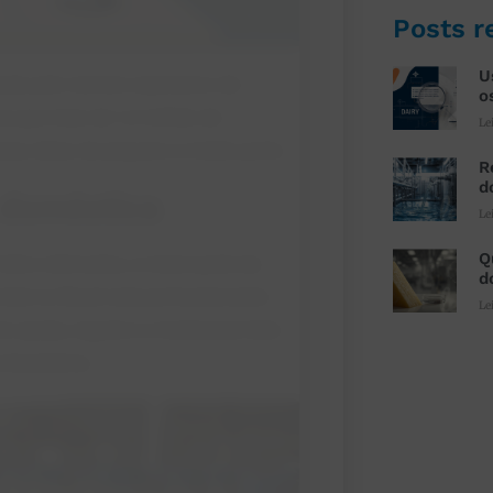
Posts r
U
ada pelo número expressivo de
o
-se que mais de 1,2 milhão de
Le
itas delas de pequeno e médio porte.
R
d
 doméstica
Le
Q
eite e derivados, a maior parte da
d
eite no Brasil está profundamente
Le
queijo, iogurte e o tradicional leite
brasileiros.