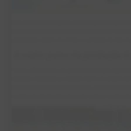
Essa posição de destaque no mercado global é impulsion
propriedades rurais dedicadas à pecuária leiteira. Estima
propriedades estejam envolvidas na produção de leite, mu
A maior parte da produção é
Embora o Brasil tenha um grande potencial para exportar l
produção é destinada ao mercado interno. O consumo de l
enraizado na cultura alimentar do país, com produtos como 
condensado desempenhando papéis centrais na dieta dos 