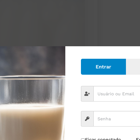
Entrar
il gira em torno de 170 litros anuais,
zação Mundial da Saúde (OMS), de 200
utor
Ficar conectado
E