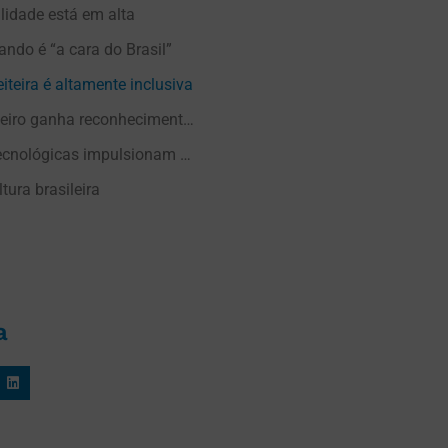
lidade está em alta
ando é “a cara do Brasil”
iteira é altamente inclusiva
O leite brasileiro ganha reconhecimento internacional
Inovações tecnológicas impulsionam o setor
ltura brasileira
a