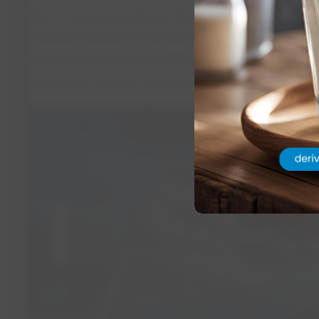
Entre os estados brasileiros, Minas Gerais lidera a produç
aproximadamente 27% do total nacional. Conhecido por su
culinária rica, o estado é também um exemplo de integraçã
tecnologias modernas na pecuária leiteira.