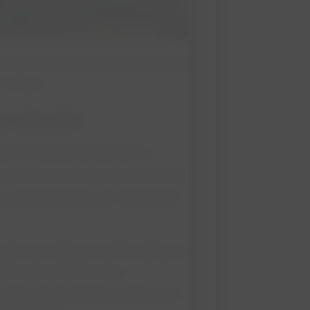
Goiás e Rio Grande do Sul, que, junto
no Brasil.
produção
ande diversidade de sistemas de
 extensivas, com gado criado a pasto
s e semi-intensivos, com alimentação
ações que oferecem conforto térmico e
ado espaço, aumentando a
combinação de métodos tradicionais e