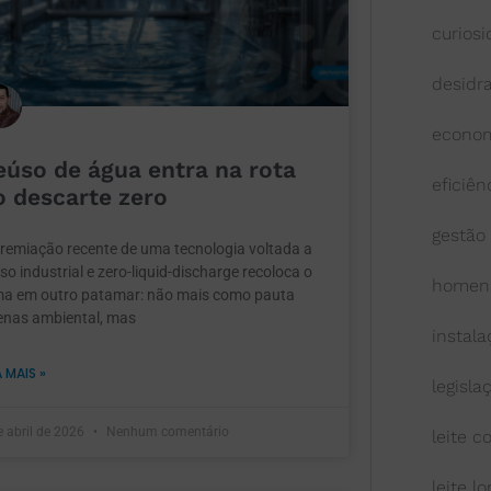
curios
desidr
econom
eúso de água entra na rota
eficiên
o descarte zero
gestão
remiação recente de uma tecnologia voltada a
so industrial e zero-liquid-discharge recoloca o
homen
ma em outro patamar: não mais como pauta
enas ambiental, mas
instal
A MAIS »
legisla
e abril de 2026
Nenhum comentário
leite 
leite l