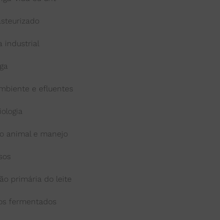
asteurizado
 industrial
ga
mbiente e efluentes
iologia
ão animal e manejo
sos
ão primária do leite
os fermentados