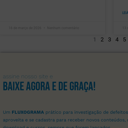
LEI
16 de março de 2026
Nenhum comentário
13 
1
2
3
4
5
assine nosso site e
Baixe agora e de graça!
Um
FLUXOGRAMA
prático para investigação de defeitos
aproveita e se cadastra para receber novos conteúdos, 
download e cursos, sempre que forem lançados.