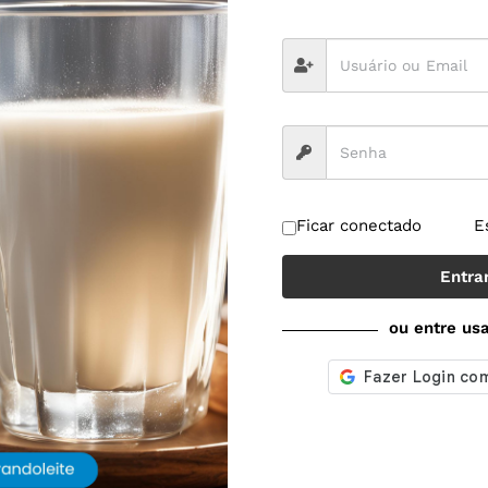
edição de vazão reduz
erdas no envase
envase lácteo, perdas pequenas e repetidas
rroem margem sem chamar atenção. A
dição mássica mais precisa vem ganhando
paço porque ataca exatamente esse ponto:
A MAIS »
Ficar conectado
E
de março de 2026
Nenhum comentário
Entra
ou entre us
LEITE LONGA-VIDA OU UHT