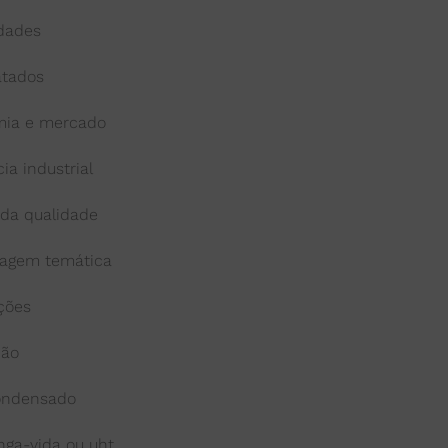
idades
atados
ia e mercado
cia industrial
 da qualidade
agem temática
ações
ção
condensado
onga-vida ou uht