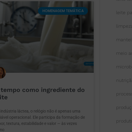
HOMENAGEM TEMÁTICA
leite p
limpeza
mantei
meio a
microb
nutriç
 tempo como ingrediente do
proces
ite
produç
indústria láctea, o relógio não é apenas uma
iável operacional. Ele participa da formação de
produt
or, textura, estabilidade e valor — às vezes
mo