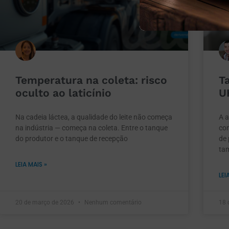
Temperatura na coleta: risco
T
oculto ao laticínio
U
Na cadeia láctea, a qualidade do leite não começa
A 
na indústria — começa na coleta. Entre o tanque
co
do produtor e o tanque de recepção
de 
ta
LEIA MAIS »
LEI
20 de março de 2026
Nenhum comentário
18 