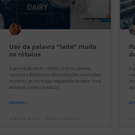
Uso da palavra “leite” muda
R
os rótulos
d
A aprovação do PL 10556/2018 na Câmara
A p
recoloca a disputa por denominações reservadas
reú
no centro da estratégia regulatória do setor. Para
te
laticínios, o efeito imediato
ap
LEIA MAIS »
LEI
10 de abril de 2026
Nenhum comentário
8 d