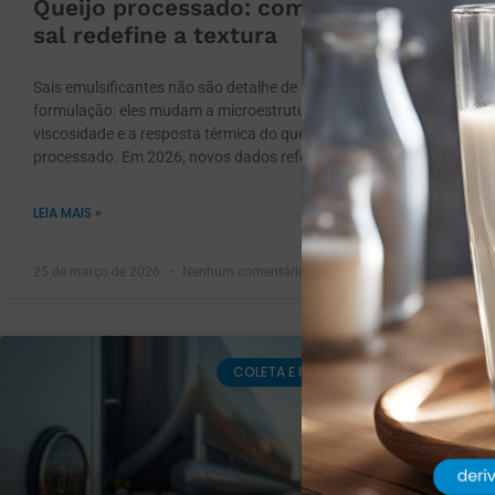
Queijo processado: como o
M
sal redefine a textura
p
Sais emulsificantes não são detalhe de
No 
formulação: eles mudam a microestrutura, a
co
viscosidade e a resposta térmica do queijo
me
processado. Em 2026, novos dados reforçaram
es
LEIA MAIS »
LEI
25 de março de 2026
Nenhum comentário
23 
COLETA E RECEPÇÃO