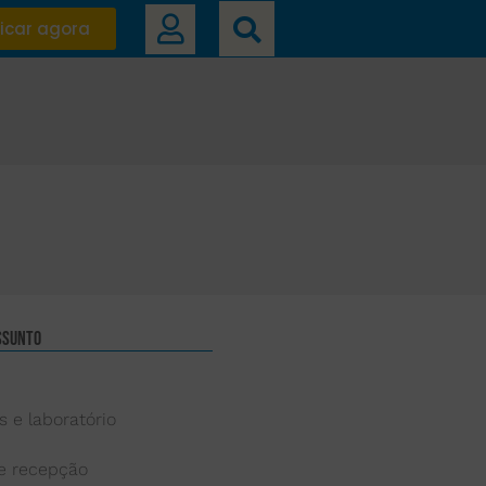
icar agora
ssunto
s e laboratório
 e recepção