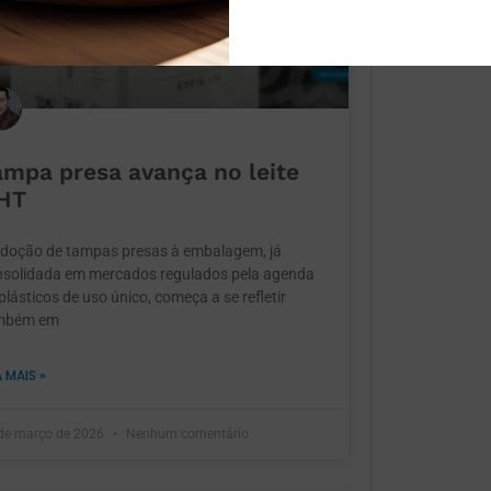
ampa presa avança no leite
HT
adoção de tampas presas à embalagem, já
nsolidada em mercados regulados pela agenda
plásticos de uso único, começa a se refletir
mbém em
A MAIS »
de março de 2026
Nenhum comentário