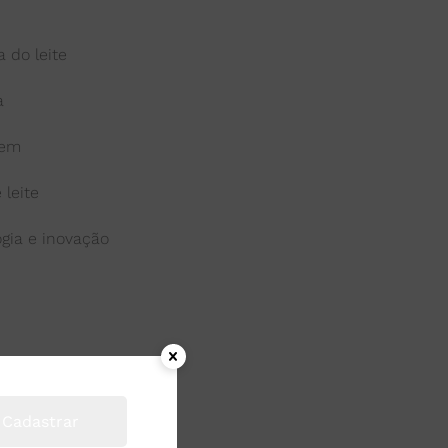
 do leite
a
gem
 leite
ogia e inovação
Cadastrar