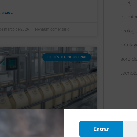
queijo
A MAIS »
química
de março de 2026
Nenhum comentário
reologi
rotula
EFICIÊNCIA INDUSTRIAL
soro de
tecnol
Entrar