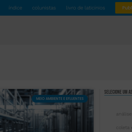
índice
colunistas
livro de laticínios
Publ
Selecione um a
MEIO AMBIENTE E EFLUENTES
análise
coleta