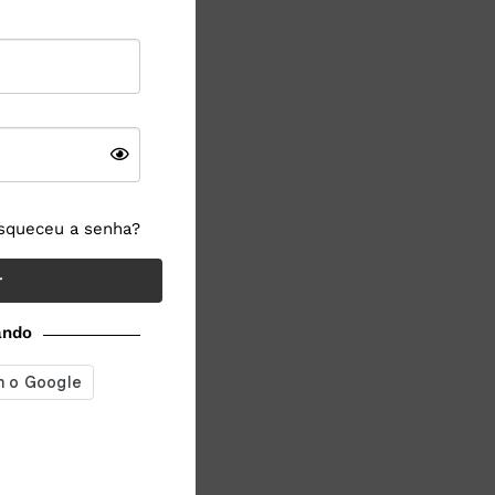
squeceu a senha?
r
ando