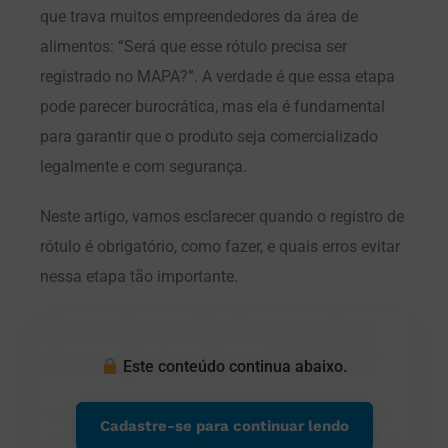
que trava muitos empreendedores da área de
alimentos: “Será que esse rótulo precisa ser
registrado no MAPA?”. A verdade é que essa etapa
pode parecer burocrática, mas ela é fundamental
para garantir que o produto seja comercializado
legalmente e com segurança.
Neste artigo, vamos esclarecer quando o registro de
rótulo é obrigatório, como fazer, e quais erros evitar
nessa etapa tão importante.
Quando o rótulo precisa
ser registrado no MAPA?
Este conteúdo continua abaixo.
Nem todo produto precisa de aprovação prévia de
Cadastre-se para continuar lendo
rótulo, e é aqui que mora a confusão. O MAPA exige