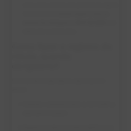
entre outros. Embora não precisem do registro
formal de rótulo,
devem seguir à risca as
normas de rotulagem
da
IN nº 22/2005
e da
legislação complementar.
Como fazer o registro do
rótulo, quando
obrigatório?
Se seu produto exige registro, siga os passos
abaixo:
Cadastre o estabelecimento no SIF/SISBI ou
equivalente estadual.
Registre o produto no sistema eletrônico do