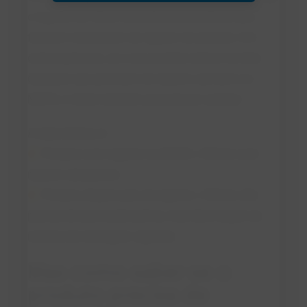
o registro do rótulo somente para produtos que
também necessitam de registro do produto. Em
outras palavras, se o seu produto estiver na lista
daqueles que precisam de registro sanitário no
MAPA, o rótulo também passará por análise.
A regra básica é:
Produto com registro no MAPA = Rótulo com
registro obrigatório
Produto dispensado de registro = Rótulo não
precisa de aprovação prévia, mas deve seguir as
normas de rotulagem vigentes
Mas como saber se o
produto precisa de