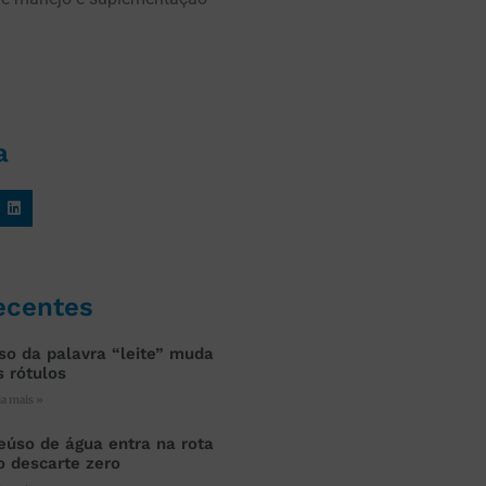
a
ecentes
so da palavra “leite” muda
s rótulos
ia mais »
eúso de água entra na rota
o descarte zero