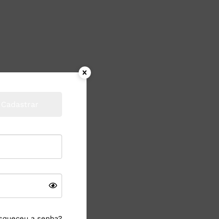
Cadastrar
squeceu a senha?