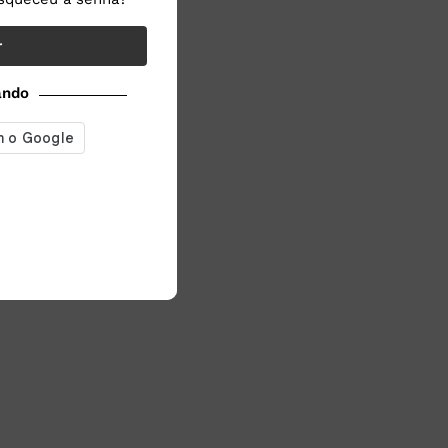
r
ando