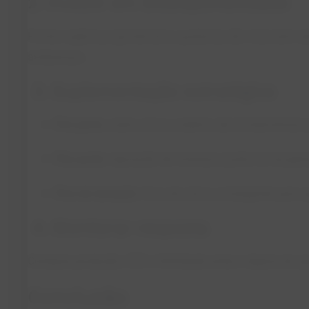
2. Investir em biodisponibilidade
Fontes orgânicas (proteinatos, quelatos) são mais bem a
ambientais.
3. Suplementação estratégica
Pré-parto:
cobre, zinco e selênio são fundamentais p
Pós-parto:
reposição de minerais auxilia na recuper
Pico de lactação:
foco em zinco e manganês para qu
4. Monitorar resposta
Compare produção, CCS e fertilidade antes e depois do aj
Conclusão