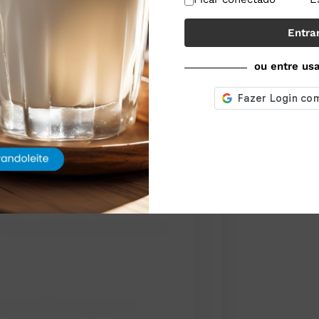
ncia mineral
Entra
e aumenta a retenção de placenta
ou entre us
reduz casos de mastite
(Overton &
ontecem mesmo com
o) forma complexos que bloqueiam
iar até 20% na ingestão de