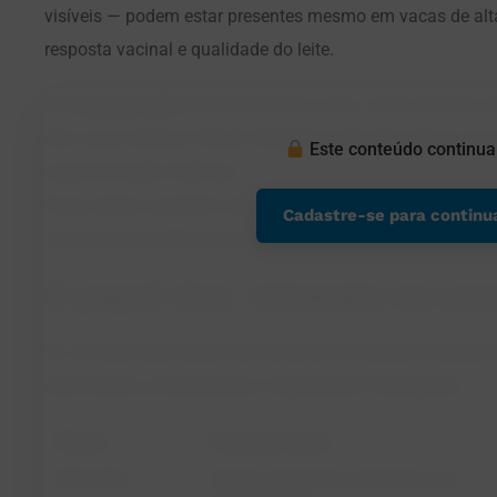
visíveis — podem estar presentes mesmo em vacas de alta 
resposta vacinal e qualidade do leite.
Um
levantamento
norte-americano com 1.495 amostras de
das vacas leiteiras tinham deficiência de pelo menos um t
Este conteúdo continua
suplementação habitual .
Esses dados acendem um alerta: será que as vacas do se
Cadastre-se para continu
absorvendo e utilizando adequadamente esses micronutri
O papel dos minerais na vaca 
Os minerais participam de centenas de reações metaból
enzimáticos, antioxidantes e reguladores fisiológicos.