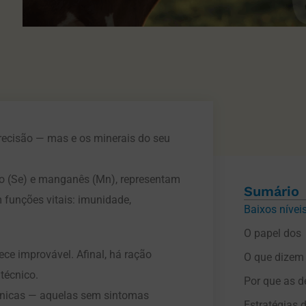
precisão — mas e os minerais do seu
nio (Se) e manganês (Mn), representam
Sumário
funções vitais: imunidade,
O papel dos 
ece improvável. Afinal, há ração
O que dizem 
técnico.
ínicas — aquelas sem sintomas
Estratégias