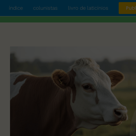
índice
colunistas
livro de laticínios
Publ