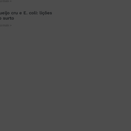
ia mais »
ueijo cru e E. coli: lições
o surto
ia mais »