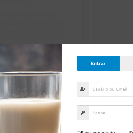
 vacas leiteiras com dieta
o e manganês ainda são comuns.
s minerais (excesso de enxofre e
co
Entrar
ensível para deficiências de traços de
ou vacas de transição com dietas
tuídos por fontes proteinadas
imune, menor inflamação e manutenção
é tão importante quanto quantidade
(da
Ficar conectado
E