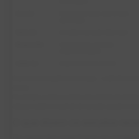
Esses minerais trabalham em sinergia — a deficiência d
demais.
Por exemplo, o cobre e o selênio são cofatores de enzima
estresse oxidativo no período de transição, quando a vaca
O que dizem os estudos rece
Da pesquisa americana ao contexto