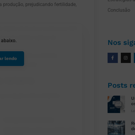
produção, prejudicando fertilidade,
Conclusão
 fígado de bovinos revelou que 45%
raço de mineral, apesar da
 abaixo.
Nos sig
u rebanho estão recebendo,
ar lendo
entes essenciais?
leiteira
Posts r
icas e atuam como cofatores
U
o
Le
R
d