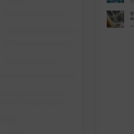
Le
Q
d
Le
e um pode comprometer a função dos
s antioxidantes que controlam o
 enfrenta alta carga metabólica.
ntes
 leiteiro