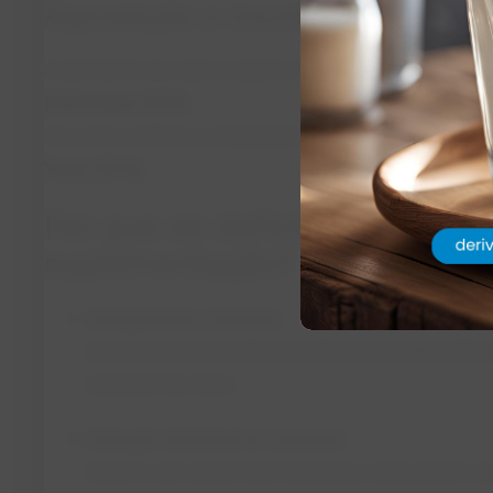
Reprodução e imunidade sob influê
A deficiência de cobre e selênio reduz taxas de prenhez 
(Palomares, 2024)
.
Já o zinco melhora a integridade da glândula mamária e 
Yasui, 2014)
.
Por que as deficiências ac
suplementação?
Antagonismos minerais:
Excesso de enxofre (S), ferro (Fe) e molibdênio (M
absorção de cobre.
Variação individual no consumo:
Mesmo com ração total misturada, vacas podem var