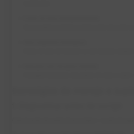
suplemento.
Fontes de baixa biodisponibilidade:
Sais inorgânicos (óxidos, sulfatos) têm absorção me
Altas exigências fisiológicas:
Vacas em pico de lactação ou sob estresse oxidati
Interação com forragens tropicais:
Pastagens brasileiras são pobres em zinco e cobre —
Estratégias de manejo e sup
1. Diagnosticar antes de corrigir
Cada fazenda tem perfil mineral próprio — analise forrag