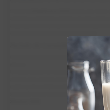
O estudo de
Schaeffer et al. (2025)
mostrou que, mesmo em
controlada, as deficiências subclínicas de cobre, selêni
A explicação está na absorção variável, nos antagonismo
molibdênio) e na diferença individual de consumo.
Período de transição: o ponto críti
O período de três semanas antes e após o parto é o mais s
minerais.
Um estudo brasileiro da Universidade de São Paulo avali
contendo níveis reduzidos de minerais inorgânicos substi
(orgânicas). Os resultados mostraram melhor resposta 
da produção de leite, reforçando que biodisponibilidade 
Silva et al., 2023)
.