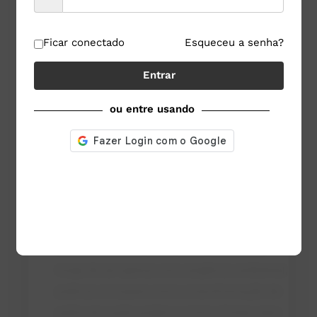
Integração com agricultores vizinhos
: o
Ficar conectado
Esqueceu a senha?
modelo chinês mostra como aproveitar
resíduos agrícolas para a produção de ração
Entrar
de qualidade, criando renda extra e reduzindo
ou entre usando
custos de insumos.
Rastreabilidade e transparência
: sistemas de
big data podem conectar consumidor e
produtor, garantindo confiança e agregando
valor ao produto final.
Sustentabilidade como motor econômico
:
longe de ser apenas uma exigência ambiental,
práticas circulares como a transformação de
palha em ração podem se tornar fontes reais