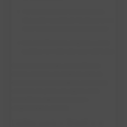
130 toneladas de leite fresco produzidas
diariamente, consolidando Nanzhang como o
maior centro de laticínios da China Central.
Mais de 3.500 famílias integradas à cadeia
produtiva, com renda extra anual significativa.
Essa soma de tecnologia, sustentabilidade e
inclusão consolidou um modelo de cadeia de
suprimentos totalmente integrada, do campo ao
consumidor. Na prática, isso significa maior
rastreabilidade, segurança alimentar e
competitividade no mercado.
Lições para o Brasil e o