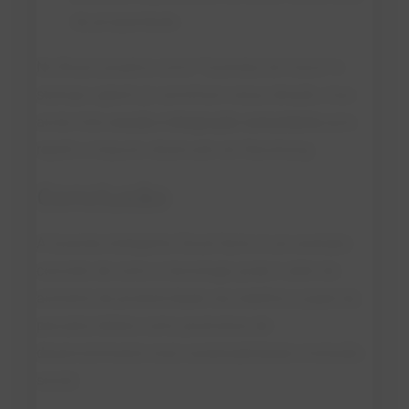
de prosperidade.
No Brasil, projetos como “fazendas do futuro” e
startups agtech já caminham nessa direção, mas
ainda falta
escala e integração comunitária
para
repetir o impacto observado em Nanzhang.
Conclusão
A fazenda inteligente Cloud Hymn é um exemplo
concreto de como a tecnologia pode ir além do
aumento de produtividade: ela redefine o papel da
pecuária leiteira como promotora de
desenvolvimento rural, sustentabilidade e inclusão
social.