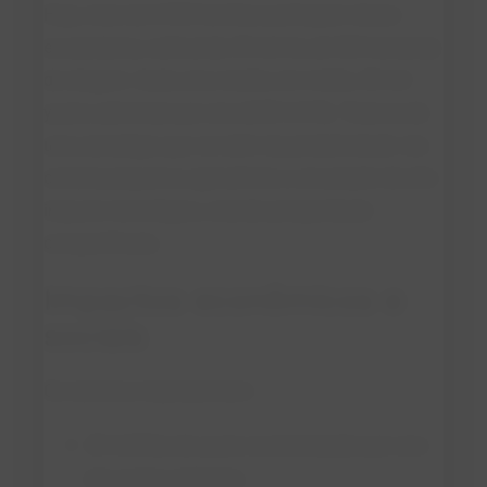
Hoje, mais de 3.500 famílias participam desse
ecossistema, cultivando 35 mil mu (2.333 hectares)
de silagem. Cada uma recebe, em média, 30 mil
yuans adicionais por ano (US$ 4.210). Trata-se de
uma estratégia que vai além da produtividade: ela
conecta pequenos agricultores a um projeto de alto
impacto tecnológico, criando prosperidade
compartilhada.
Impactos econômicos e
sociais
Os números impressionam:
20 milhões de yuans economizados por ano
em custos agrícolas.