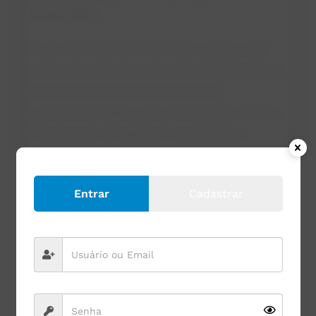
mundo
O caso da Cloud Hymn traz lições valiosas para
países como o Brasil, onde a pecuária leiteira ainda
enfrenta desafios relacionados à baixa
produtividade média, custos de produção elevados
e dificuldades de integração entre pequenos
produtores e grandes indústrias.
Alguns pontos de reflexão:
Entrar
Cadastrar
Pecuária de precisão acessível
: sensores,
coleiras inteligentes e plataformas digitais já
estão disponíveis no mercado brasileiro. O
desafio é torná-los acessíveis para médios e
pequenos produtores.