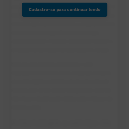
precisão aplicada ao leite. Com investimento de 1,2
Cadastre-se para continuar lendo
bilhão de yuans (cerca de US$ 168 milhões) e uma
estrutura que cobre 80 hectares, o empreendimento
mostra como a integração entre tecnologia,
sustentabilidade e inclusão social pode redefinir a
produção láctea e gerar prosperidade no campo.
Mais do que números grandiosos, o que
impressiona é a forma como a fazenda combina
inovação digital e parcerias locais para criar um
sistema que vai da coleira inteligente ao copo de
leite fresco, beneficiando diretamente milhares de
famílias rurais.
A tecnologia a serviço da