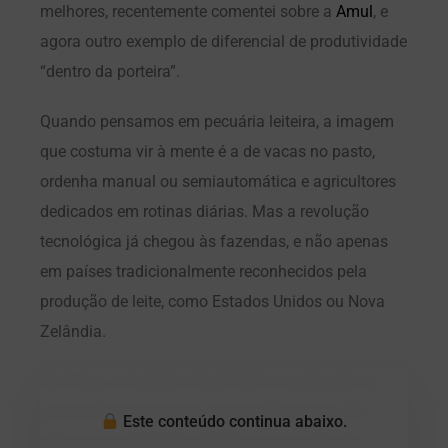
melhores, recentemente comentei sobre a
Amul
, e
agora outro exemplo de diferencial de produtividade
“dentro da porteira”.
Quando pensamos em pecuária leiteira, a imagem
que costuma vir à mente é a de vacas no pasto,
ordenha manual ou semiautomática e agricultores
dedicados em rotinas diárias. Mas a revolução
tecnológica já chegou às fazendas, e não apenas
em países tradicionalmente reconhecidos pela
produção de leite, como Estados Unidos ou Nova
Zelândia.
Na China, a fazenda Cloud Hymn, localizada no
condado de Nanzhang, província de Hubei, se
Este conteúdo continua abaixo.
tornou um verdadeiro símbolo da pecuária de