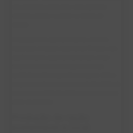
uma plataforma de big data, onde algoritmos
analisam padrões e auxiliam na tomada de
decisão.
O resultado é um salto de eficiência: um único
trabalhador consegue cuidar de até 70 vacas. Isso
significa menos custos de mão de obra e mais
tempo para focar em estratégias de manejo,
qualidade do leite e expansão do negócio. Estima-
se que a fazenda economize mais de 20 milhões de
yuans por ano (US$ 2,8 milhões) apenas com esse
ganho de eficiência.
Produção de ração
sustentável e local