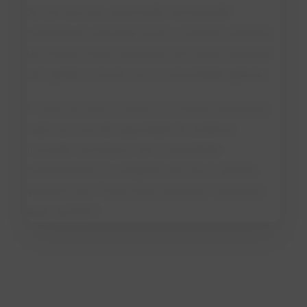
Ao unir big data, automação, fermentação
sustentável e parcerias locais, a fazenda construiu
um modelo capaz de produzir em escala industrial
sem perder o vínculo com a comunidade agrícola.
O futuro do leite, no Brasil e no mundo, dependerá
cada vez mais da capacidade de combinar
inovação tecnológica com prosperidade
compartilhada. E a pergunta que fica é: quando
veremos uma “Cloud Hymn brasileira” consolidar
esse caminho?