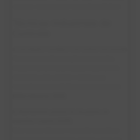
e acelera o escurecimento via reação de Maillard.
Técnicas Industriais de
Controle
a) Inoculação (“seeding”) com lactose micronizada
Promove nucleação homogênea e textura fina.
Estudos recentes indicam que permeado de leite
ultrafiltrado pode substituir a lactose pura,
mantendo a mesma eficiência a um custo menor
(Pinto Lima et al., 2025)
.
b) Resfriamento gradual em trocadores de
superfície raspada (SSHE)
Evita choques térmicos e nucleação espontânea.
Tecnologias de cristalização contínua e spray em