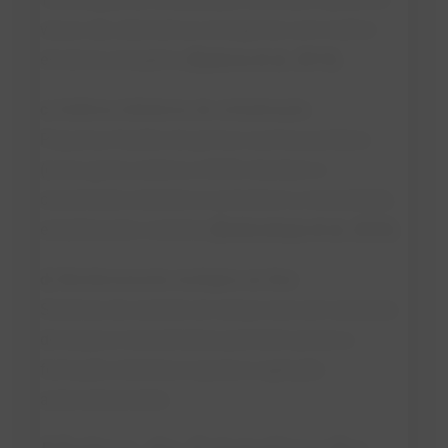
vácuo são alternativas emergentes com melhor
eficiência energética
(Rjabova et al., 2013)
.
c) Aditivos inibidores de cristalização
Pequenas frações de gomas e polissacarídeos
(como goma arábica e CMC) retardam o
crescimento cristalino e aumentam a viscosidade,
estabilizando o sistema
(Barkovskaya et al., 2023)
.
d) Monitoramento reológico on-line
Sistemas de controle em tempo real com sensores
de torque e viscosímetros permitem prever a
formação cristalina e ajustar a agitação
automaticamente.