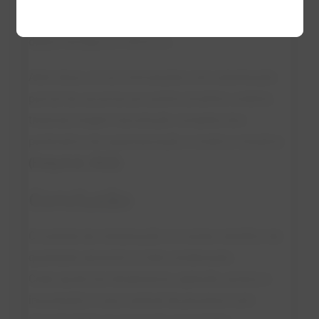
prever o ponto ótimo de nucleação com base em
dados reológicos e térmicos.
Além disso, novas formulações com substituição
parcial da sacarose por polióis (maltitol, sorbitol,
trealose) exigem reavaliação completa dos
parâmetros de supersaturação e cinética cristalina
(Fang et al., 2022)
.
Conclusão
O controle da cristalização é o núcleo científico da
qualidade sensorial no leite condensado.
Cada ajuste (na temperatura, agitação, pureza e
inoculação) é uma variável de processo com