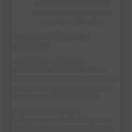
O objetivo é gerar muitos cristais
pequenos e uniformes, garantindo
textura lisa e brilho estável.
Fatores críticos de
processo
1. Concentração e supersaturação
A faixa ideal de sólidos totais (73%–76%) e a
proporção sacarose/lactose determinam a zona de
estabilidade. O excesso de lactose livre favorece
nucleação irregular
(Rjabova et al., 2013)
.
2. Temperatura de resfriamento
Resfriamentos lentos entre 30–40 °C promovem
nucleação uniforme. Temperaturas abaixo disso