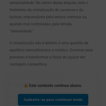
sensorialidade. No centro dessa disputa, está o
fenômeno da cristalização da sacarose e da
lactose, responsáveis pela textura cremosa ou,
quando mal controladas, pela temida
“arenosidade”.
A cristalização não é defeito; é uma questão de
equilíbrio termodinâmico e cinético. Dominar esse
processo é transformar a física do açúcar em
vantagem competitiva.
Fundamentos da
cristalização
Este conteúdo continua abaixo.
A cristalização ocorre quando uma solução
Cadastre-se para continuar lendo
açucarada atinge supersaturação, forçando a