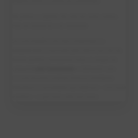
impacto direto no prazer do consumidor.
Na prática, o segredo não está em evitar cristais,
mas em ensiná-los a se comportar.
Se você trabalha com leite condensado ou
simplesmente é fascinado pela ciência por trás da
textura perfeita, acompanhe todos os artigos da
categoria
Leite Condensado
no
Derivando Leite
.
Lá você encontra análises técnicas, bastidores
industriais e curiosidades que explicam — com base
e prática — o que torna cada lata única.