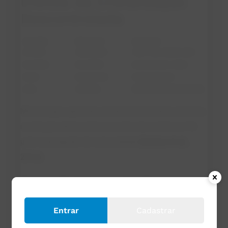
Efeitos da Cristalização
Descontrolada
Microscopia aplicada à indústria brasileira mostrou
correlação direta entre tamanho dos cristais (>16
μm) e percepção de arenosidade
(Santos et al.,
2012)
.
Boas Práticas de Processo
Leite com estabilidade térmica comprovada e
Entrar
Cadastrar
filtragem eficiente.