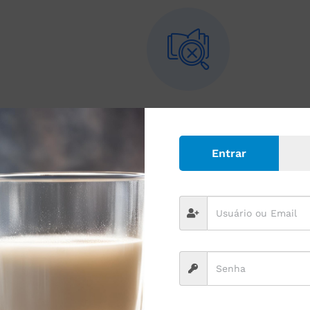
No courses found
Reset All
Entrar