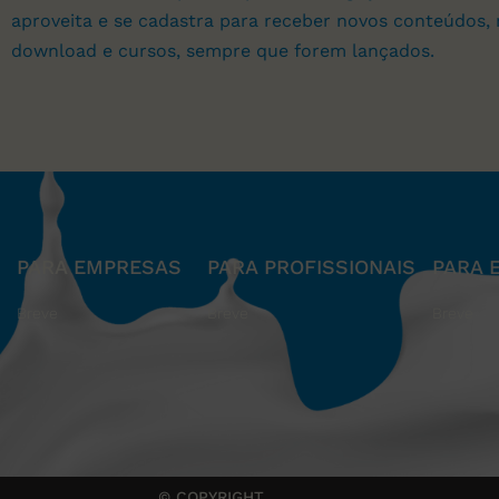
aproveita e se cadastra para receber novos conteúdos, 
download e cursos, sempre que forem lançados.
PARA EMPRESAS
PARA PROFISSIONAIS
PARA 
Breve
Breve
Breve
© COPYRIGHT