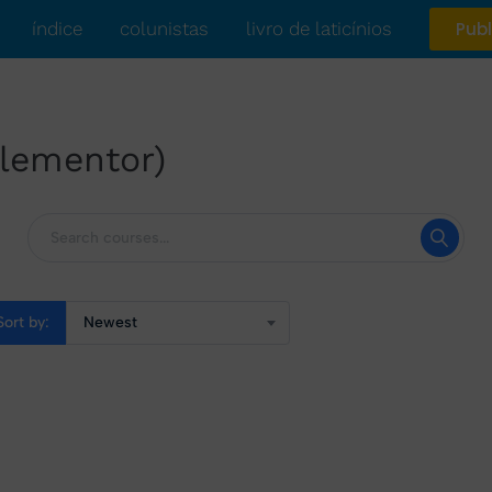
índice
colunistas
livro de laticínios
Publ
Elementor)
Sort by:
Newest