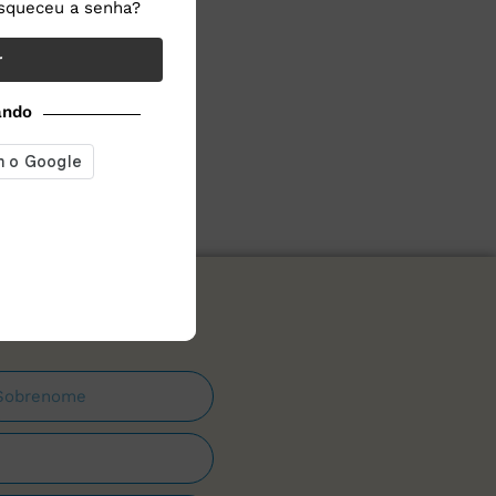
squeceu a senha?
r
ando