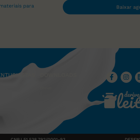
materiais para
Baixar ag
ENTUSIASTAS
DOWNLOADS
Breve
CNPJ 51.538.792/0001-93
DESEN