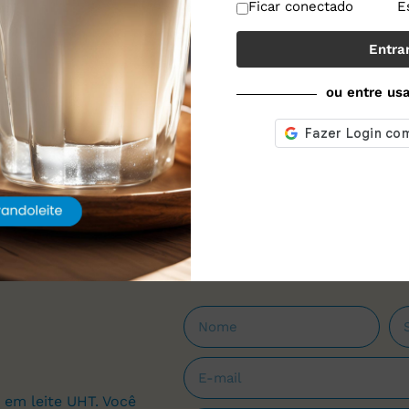
Ficar conectado
E
Entra
ou entre us
 em leite UHT. Você