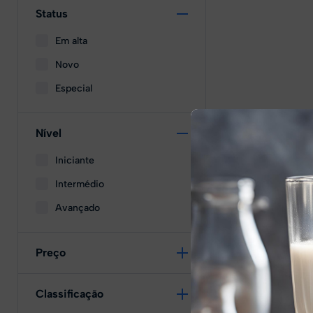
Status
Em alta
Novo
Especial
Nível
Iniciante
Intermédio
Avançado
Preço
Classificação