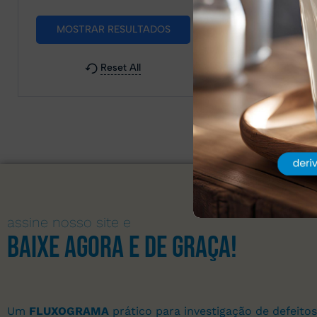
Reset All
assine nosso site e
Baixe agora e de graça!
Um
FLUXOGRAMA
prático para investigação de defeitos