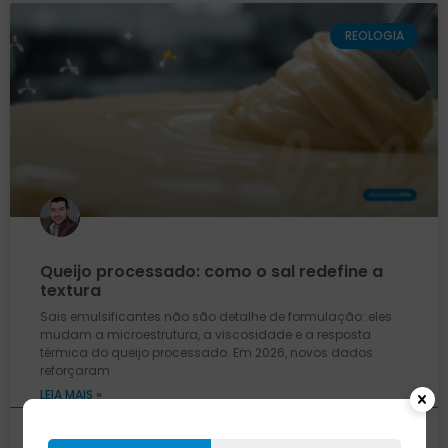
REOLOGIA
Queijo processado: como o sal redefine a
textura
Sais emulsificantes não são detalhe de formulação: eles
mudam a microestrutura, a viscosidade e a resposta
térmica do queijo processado. Em 2026, novos dados
reforçaram
LEIA MAIS »
25 de março de 2026
Nenhum comentário