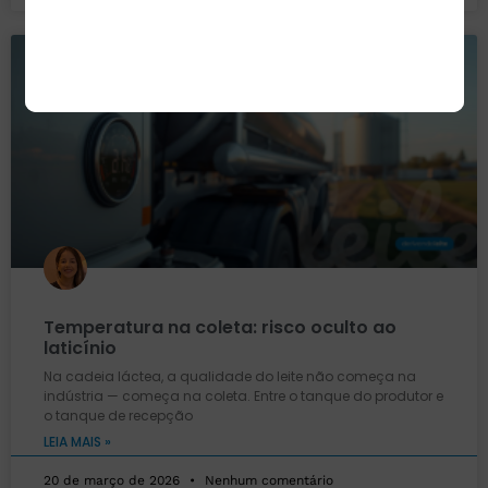
COLETA E RECEPÇÃO
Temperatura na coleta: risco oculto ao
laticínio
Na cadeia láctea, a qualidade do leite não começa na
indústria — começa na coleta. Entre o tanque do produtor e
o tanque de recepção
LEIA MAIS »
20 de março de 2026
Nenhum comentário