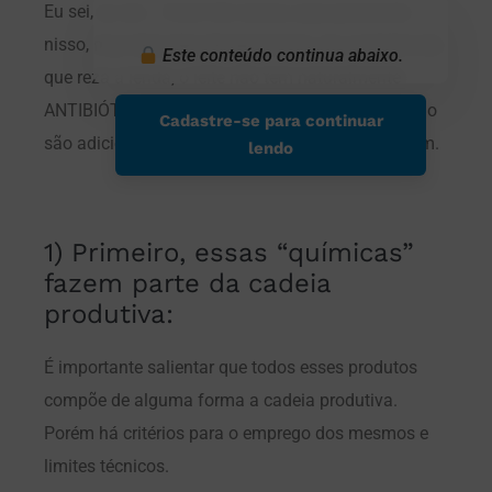
Eu sei, eu sei… Você não entrou aqui pensando
nisso, mas desculpe decepcioná-lo. Ao contrário do
Este conteúdo continua abaixo.
que reza a lenda, o leite não tem naturalmente
ANTIBIÓTICOS, SODA CÁUSTICA, PERÓXIDO e não
Cadastre-se para continuar
são adicionados ao produto como muitos pensam.
lendo
1) Primeiro, essas “químicas”
fazem parte da cadeia
produtiva:
É importante salientar que todos esses produtos
compõe de alguma forma a cadeia produtiva.
Porém há critérios para o emprego dos mesmos e
limites técnicos.