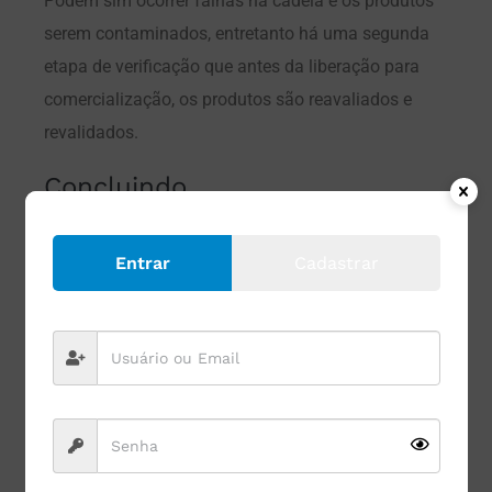
Podem sim ocorrer falhas na cadeia e os produtos
serem contaminados, entretanto há uma segunda
etapa de verificação que antes da liberação para
comercialização, os produtos são reavaliados e
revalidados.
Concluindo
Não há por parte das empresas a intenção de
Entrar
Cadastrar
vender um produto contaminado. Não é idôneo, não
é comercialmente viável e não agrega conservação
ao produto.
Quer saber como o leite UHT é conservado? Leia
aqui.