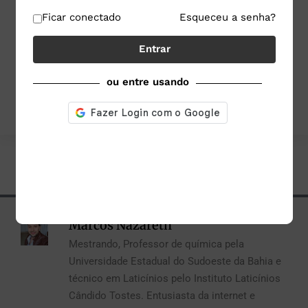
Ficar conectado
Esqueceu a senha?
Entrar
imagem:
ou entre usando
https://foodsafetybrazil.wordpress.com/page/472/
Marcos Nazareth
Mestrando, Professor de química pela
Universidade Estadual do Sudoeste da Bahia e
técnico em Laticínios pelo Instituto Laticínios
Cândido Tostes. Entusiasta da internet e