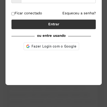
Seleção de estabilizantes e espessantes
Ficar conectado
Esqueceu a senha?
Validação de etapas de homogeneização,
Entrar
pasteurização e resfriamento
ou entre usando
Controle de qualidade entre lotes
Reometria e percepção do
consumidor
A textura percebida pelo consumidor é um dos
maiores fatores de aceitação. Produtos com textura
inconsistente geram rejeição, mesmo que os
parâmetros físico-químicos estejam dentro dos
padrões. A reometria atua como uma ponte entre o