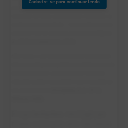
Cadastre-se para continuar lendo
possível antecipar problemas como sinérese,
separação de fases, endurecimento indesejado ou
ausência de cremosidade — fatores críticos para a
qualidade final de alimentos processados
(Tan et
al., 2019)
,
(Yoshida et al., 2019)
.
Além disso, o uso de tecnologias de reometria em
linha e em tempo real permite o controle preciso da
qualidade durante o processamento industrial,
reduzindo perdas e garantindo maior consistência
nos produtos finais
(Konigsberg et al., 2013)
,
(Wiklund, 2008)
.
Propriedades reológicas
mais comuns em lácteos