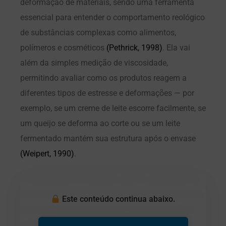
deformação de materiais, sendo uma ferramenta
essencial para entender o comportamento reológico
de substâncias complexas como alimentos,
polímeros e cosméticos
(Pethrick, 1998)
. Ela vai
além da simples medição de viscosidade,
permitindo avaliar como os produtos reagem a
diferentes tipos de estresse e deformações — por
exemplo, se um creme de leite escorre facilmente, se
um queijo se deforma ao corte ou se um leite
fermentado mantém sua estrutura após o envase
(Weipert, 1990)
.
A importância da reometria está na capacidade de
prever e evitar defeitos durante o desenvolvimento e
Este conteúdo continua abaixo.
o processamento de produtos. Ao compreender o
comportamento reológico de um material, é