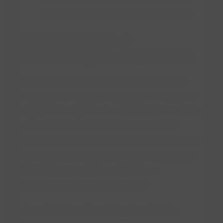
que afeta o processamento e a embalagem.
Equipamentos e
metodologias disponíveis
Os ensaios podem ser feitos com viscosímetros
rotacionais ou reômetros avançados. A escolha do
equipamento depende da complexidade do produto
e da profundidade da análise. Em fábricas de
pequeno e médio porte, muitos testes já são viáveis
com instrumentos acessíveis, como viscosímetros
Brookfield, que avaliam a resistência ao
escoamento sob diferentes rotações.
Já os reômetros mais sofisticados permitem