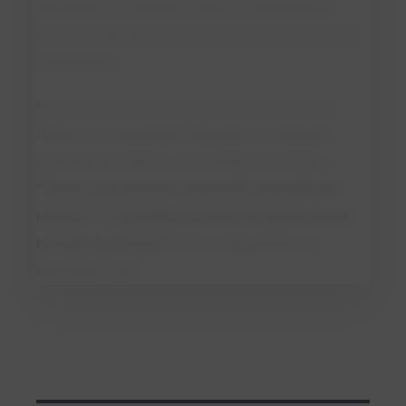
laboratório e o paladar: traduz as expectativas
sensoriais em parâmetros técnicos mensuráveis e
controláveis.
Para aprofundar o entendimento sobre como a
textura e a viscosidade impactam a aceitação
sensorial dos lácteos, vale conferir os artigos
“Textura, viscosidade e percepção sensorial em
lácteos”
e
“O segredo da textura do iogurte grego:
reologia no controle”
, ambos disponíveis no
Derivando Leite.