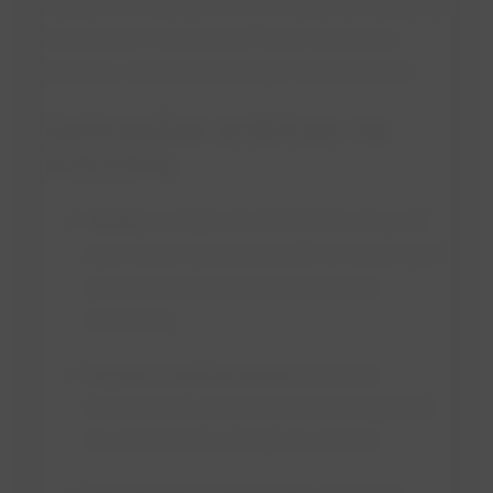
mapear o comportamento em função da frequência,
temperatura e deformação, sendo ideais para
pesquisa e desenvolvimento de novos produtos.
Aplicações práticas na
indústria
Queijos
: medição de elasticidade e força de
corte auxilia na padronização de textura entre
lotes e na definição do ponto ideal de
maturação.
Iogurtes e bebidas lácteas
: ajuste de
cremosidade, controle de sinérese e garantia
de consistência ao longo da validade.