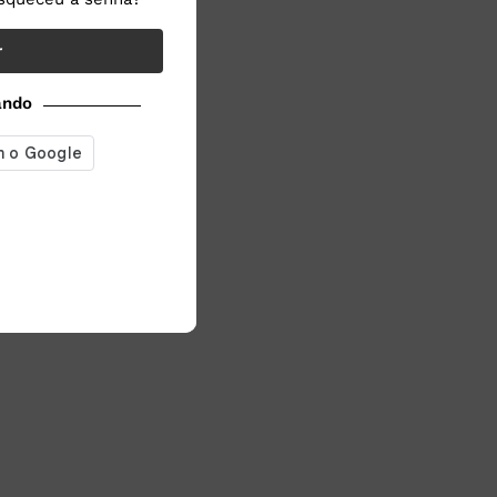
r
ando