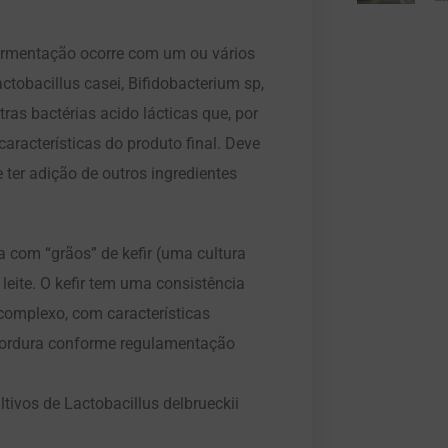
rmentação ocorre com um ou vários
actobacillus casei, Bifidobacterium sp,
ras bactérias acido lácticas que, por
aracterísticas do produto final. Deve
e ter adição de outros ingredientes
 com “grãos” de kefir (uma cultura
leite. O kefir tem uma consistência
 complexo, com características
e gordura conforme regulamentação
tivos de Lactobacillus delbrueckii