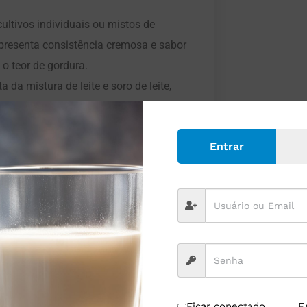
ultivos individuais ou mistos de
Apresenta consistência cremosa e sabor
 o teor de gordura.
 da mistura de leite e soro de leite,
e culturas de bactérias lácteas
 ingredientes lácteos ou não lácteos,
Entrar
esde que respeitadas as normas
utilizados na fermentação permaneçam
 que garantam os benefícios e as
teos Fermentados:
 abaixo.
Ficar conectado
E