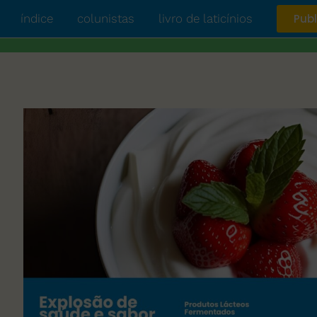
índice
colunistas
livro de laticínios
Publ