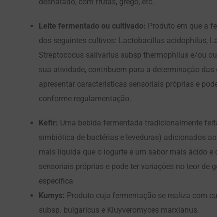
desnatado, com frutas, grego, etc.
Leite fermentado ou cultivado:
Produto em que a fe
dos seguintes cultivos: Lactobacillus acidophilus, L
Streptococus salivarius subsp thermophilus e/ou out
sua atividade, contribuem para a determinação das c
apresentar características sensoriais próprias e pod
conforme regulamentação.
Kefir:
Uma bebida fermentada tradicionalmente feita
simbiótica de bactérias e leveduras) adicionados ao 
mais líquida que o iogurte e um sabor mais ácido e
sensoriais próprias e pode ter variações no teor d
específica
Kumys:
Produto cuja fermentação se realiza com cul
subsp. bulgaricus e Kluyveromyces marxianus.