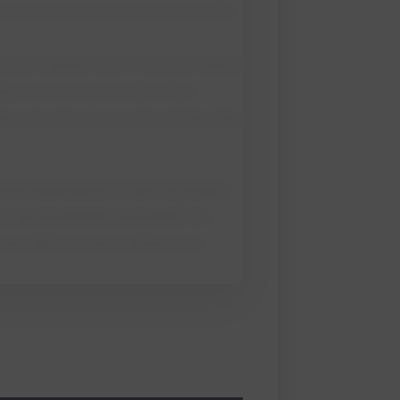
r risco de obesidade e pode auxiliar
uisas sugerem que o consumo regular
ado a um menor risco de certas
ipos de câncer, mas mais estudos são
ariar dependendo do tipo de produto
ão e da quantidade consumida. Ao
om culturas vivas e ativas e, se