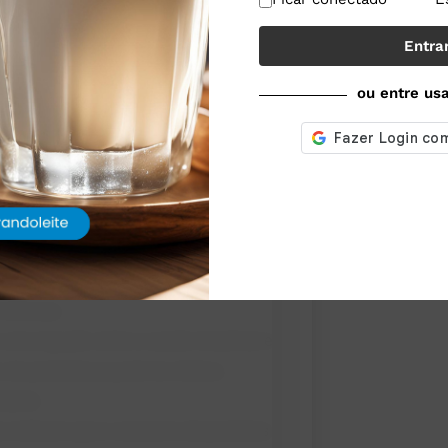
tes em muitos produtos lácteos
tinal, promovendo a saúde digestiva,
Entra
ar lendo
o o sistema imunológico.
ou entre us
 durante a fermentação pode tornar
olerância à lactose, reduzindo
icos podem estimular a produção de
sa do organismo.
os fermentados são geralmente boas
B (especialmente B12) e outros
 nervosa.
ma ligação entre a saúde intestinal e
 de probióticos pode ter efeitos
edade.
s indicam que o consumo de produtos