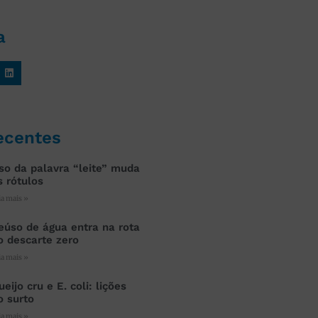
a
ecentes
so da palavra “leite” muda
s rótulos
ia mais »
eúso de água entra na rota
o descarte zero
ia mais »
ueijo cru e E. coli: lições
o surto
ia mais »