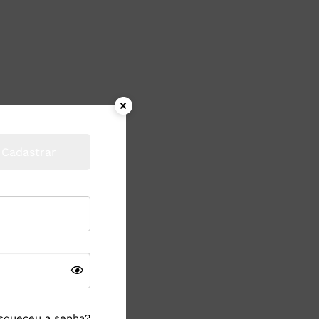
Cadastrar
squeceu a senha?