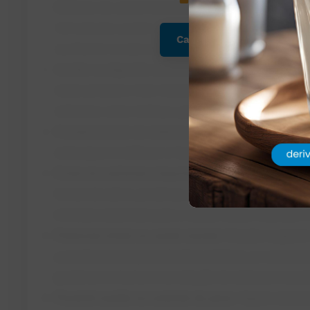
Melhora da saúde intestinal:
Os probióticos presen
fermentados podem ajudar a equilibrar a flora intes
Cadastre-se para continu
auxiliando na absorção de nutrientes e fortalecend
Auxílio na digestão da lactose:
A quebra da lactose
esses produtos mais toleráveis para pessoas com int
sintomas como inchaço, gases e diarreia.
Fortalecimento do sistema imunológico:
Os probiót
anticorpos e melhorar a função das células de defe
Fonte de nutrientes importantes:
Os produtos lácte
fontes de cálcio, proteínas, vitaminas do complexo 
minerais essenciais para a saúde óssea, muscular e
Potencial efeito na saúde mental:
Estudos sugerem u
a saúde mental (eixo intestino-cérebro), e o consumo
positivos no humor e na redução do estresse e ansi
Possível auxílio no controle do peso:
Alguns estudo