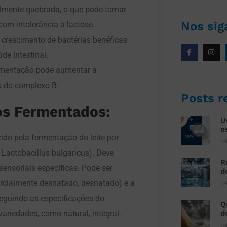
almente quebrada, o que pode tornar
Nos sig
com intolerância à lactose.
crescimento de bactérias benéficas
de intestinal.
mentação pode aumentar a
as do complexo B.
Posts r
os Fermentados:
U
o
ido pela fermentação do leite por
Le
 Lactobacillus bulgaricus). Deve
R
sensoriais específicas. Pode ser
d
parcialmente desnatado, desnatado) e a
Le
 seguindo as especificações do
Q
d
ariedades, como natural, integral,
Le