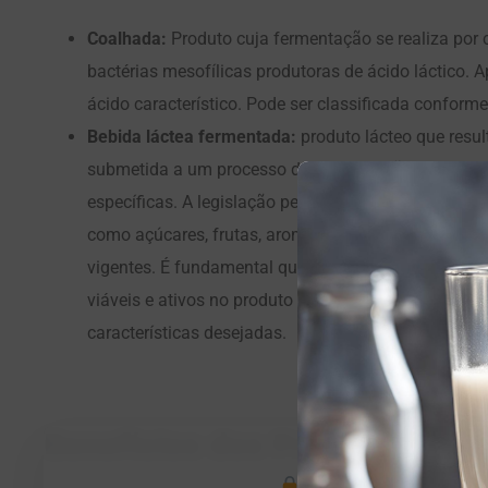
Coalhada:
Produto cuja fermentação se realiza por c
bactérias mesofílicas produtoras de ácido láctico. 
ácido característico. Pode ser classificada conforme
Bebida láctea fermentada:
produto lácteo que resulta
submetida a um processo de fermentação por meio d
específicas. A legislação permite a adição de outros
como açúcares, frutas, aromas e outros aditivos, d
vigentes. É fundamental que os micro-organismos 
viáveis e ativos no produto final, em concentrações
características desejadas.
Benefícios dos Produtos Lác
Este conteúdo continua