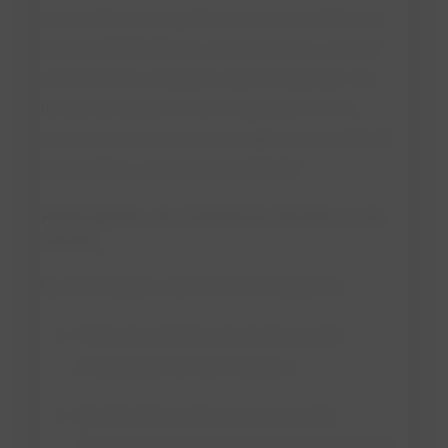
nanopartículas magnéticas e sistemas bifásicos
aquosos (PEG/citrato), que aumentam a pureza
acima de 90% e reduzem custos industriais. Há
também produção biotecnológica por Pichia
pastoris, fungos e vacas transgênicas, permitindo
maior oferta e controle de qualidade.
Aplicações na indústria láctea e na
saúde
Na alimentação, a lactoferrina é usada em:
Fórmulas infantis, simulando o perfil
imunológico do leite materno;
Suplementos nutricionais com ação
antimicrobiana e moduladora da imunidade;