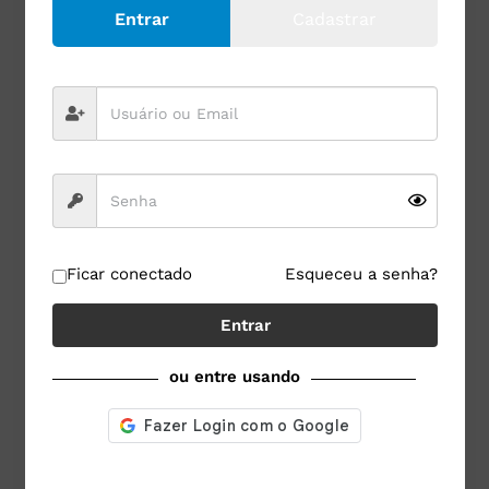
Entrar
Cadastrar
reduz efeitos gastrointestinais adversos,
e melhora a absorção de ferro durante
gestação e lactação.
Essa ação se deve à capacidade da proteína de
quelar o ferro livre, evitando sua oxidação e
disponibilizando-o gradualmente no intestino.
Ficar conectado
Esqueceu a senha?
Além disso, há evidências de que a LF:
Entrar
reduz infecções respiratórias em crianças e
ou entre usando
adultos;
atua na regeneração de tecidos e na
cicatrização;