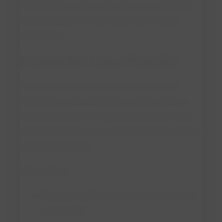
de COVID-19, quando a LF passou a ser estudada
como coadjuvante na prevenção de infecções
respiratórias.
Produção e purificação
A obtenção de LF pode ocorrer a partir de leite
desnatado ou soro doce/ácido, sendo a última a
fonte mais usada. Por representar apenas 1% das
proteínas totais do soro, o desafio é a concentração
e separação seletiva.
Etapas típicas:
Filtração e clarificação (remoção de gorduras
e impurezas).