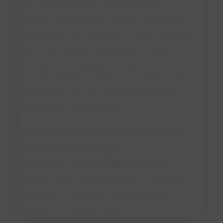
uso crescente reforça a tendência de que os
laticínios do futuro serão também nutracêuticos,
combinando valor nutricional e função terapêutica.
Com novas técnicas de separação e síntese
recombinante, o ingrediente tende a se tornar mais
acessível, abrindo caminho para produtos lácteos
enriquecidos que unam proteção imunológica,
antioxidante e antimicrobiana.
Quer entender mais sobre a composição e os
segredos químicos do leite?
Acompanhe a categoria
Química do Leite
e
descubra como cada componente — da caseína à
lactoferrina — influencia sabor, qualidade e
inovação nos produtos lácteos.