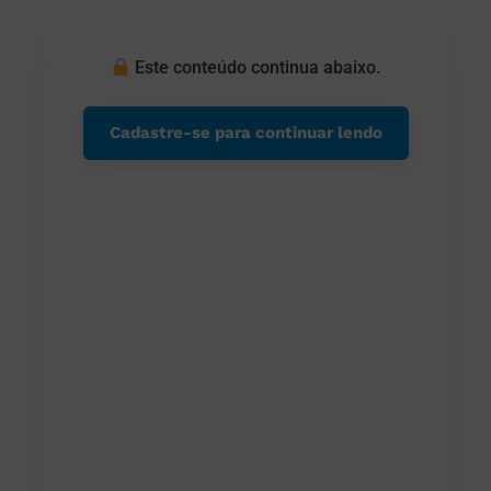
A proteína multifuncional
do leite
Este conteúdo continua abaixo.
A lactoferrina pertence à família das transferrinas —
Cadastre-se para continuar lendo
proteínas que se ligam ao ferro. No organismo, ela
ajuda a regular o metabolismo desse mineral e a
inibir o crescimento de microrganismos
dependentes de ferro.
Em termos quantitativos, o colostro contém até 8
mg/mL, enquanto o leite bovino apresenta de 1,4 a
4 mg/mL.
Suas propriedades incluem:
Antimicrobiana: bloqueia a captação de ferro
por bactérias e rompe membranas celulares.