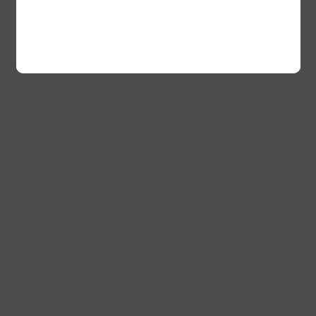
e mostra potencial na terapia adjuvante
contra Helicobacter pylori e certos tipos de
câncer.
O desafio para o futuro é garantir estabilidade
estrutural da proteína nos processos térmicos e
durante a digestão. Por isso, ganham espaço
sistemas de liberação controlada —
hidrogéis
,
lipossomas
e
micropartículas
— que protegem a LF
até o intestino delgado.
Conclusão
A lactoferrina representa um elo entre ciência dos
alimentos e biotecnologia aplicada à saúde. Seu