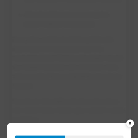
Derivados lácteos funcionais (iogurtes,
queijos e bebidas enriquecidas).
Em iogurtes, a adição de até 80 mg/100 g não
altera textura nem sabor, preservando sua
bioatividade por até 90 dias de estocagem. Queijos
tipo cheddar fortificados com LF mostram maior
potencial antioxidante e estabilidade sem prejuízo
sensorial.
Do ponto de vista médico, estudos comparativos
com sulfato ferroso indicam que o consumo oral de
lactoferrina:
aumenta níveis de hemoglobina e ferritina,