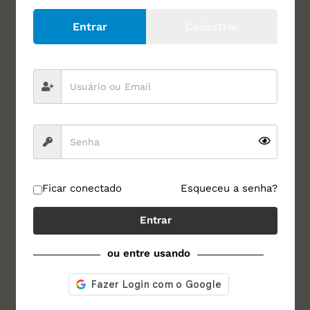
de defeitos em leite UHT. Você aproveita e se
Entrar
Cadastrar
cadastra para receber novos conteúdos,
materiais para download e cursos, sempre
que forem lançados.
Ficar conectado
Esqueceu a senha?
Entrar
ou entre usando
Baixar agora