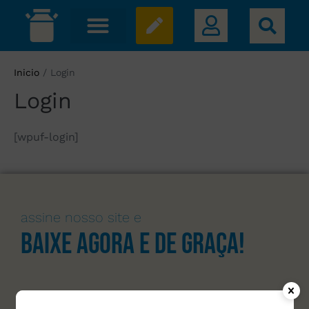
Inicio
/
Login
Login
[wpuf-login]
assine nosso site e
Baixe agora e de graça!
Um
FLUXOGRAMA
prático para investigação