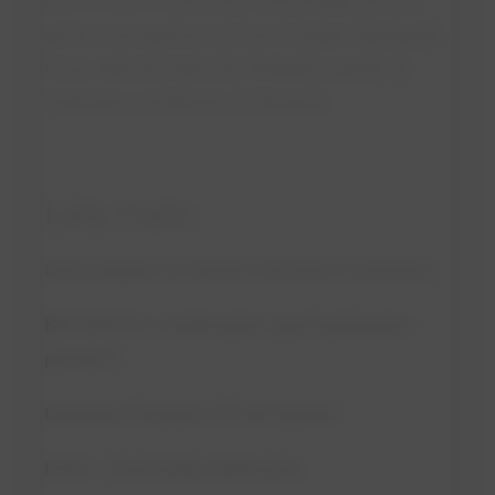
obra → obra → pós-obra), você protege produto,
gente e cronograma. A chave é integrar segregação
física, retenção/detecção inteligente, gestão de
mudanças e evidências de liberação.
Leia mais:
Como projetar um laticínio funcional e econômico
BPF, APPCC ou certificações: qual implementar
primeiro?
Generales Principles of Food Hygiene
FSSC – Food Safety Certification