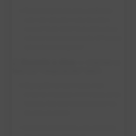
Plano de limpeza pós-obra e evidências
:
como será removida a carga de poeira e
cavacos? Quem libera? Quais testes (visual
criterioso, tela/íman de retenção, ATP quando
aplicável) e quais registros?
2)
Durante a obra
— manter a
fábrica “respirando” bem
Segregação
: barreiras íntegras, rotas
exclusivas sinalizadas e monitoradas, portas
fechadas, fluxo de ar direcionado para fora
das áreas de produto.
Hot works control
(solda, corte, lixamento):