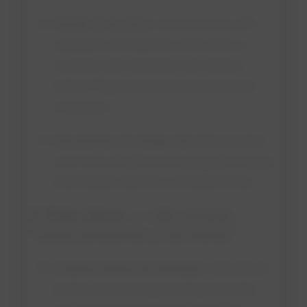
Gestão de terceiros
: credenciamento, EPI
adequado, briefing diário sobre zonas e
condutas (sem alimentos, sem objetos
soltos). Registre presenças, times e áreas
acessadas.
Documentos em tempo real
: diário de obra
com fotos; checklists de segregação; limpeza
intermediária; desvios e correções no dia.
3)
Pós-obra
— não existe
“volta amanhã e termina”
Limpeza técnica de devolução
: remoção de
pó fino, cavacos e aparas; limpeza úmida