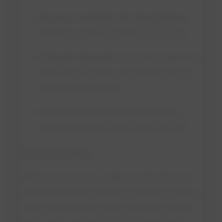
Esquecer o inventário de vidros/plásticos
duros:
faça check-in/check-out com fotos.
Liberação apressada:
sem validar detectores/
ímãs/telas pós-obra, você transfere risco ao
consumidor e à marca.
Não atualizar APPCC e POPs:
desalinha
operação, auditoria e base legal (RIISPOA).
Conclusão
Reformar é inevitável — perder controle não é. Ao
tratar integridade de materiais e políticas de metais,
vidros e plásticos duros como barreiras vivas (pré-