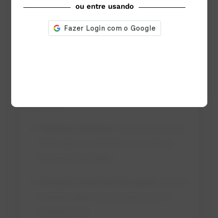
ou entre usando
e valida liberação.
Manutenção
garante reinstalação correta
(telas, ímãs, proteções) e plano preventivo
atualizado.
Erros clássicos (e como
evitar)
“Barreiras simbólicas”
(fitas sem vedação
real): troque por painéis com encaixe e
tapamento de frestas.
Hot works ao lado de linha aberta:
só com
proteção rígida + autorização formal +
inspeção final.