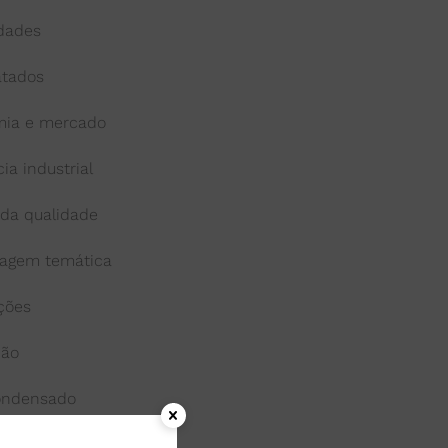
idades
atados
ia e mercado
cia industrial
 da qualidade
agem temática
ações
ção
condensado
onga-vida ou uht