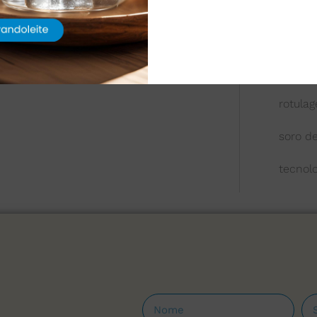
queijo
química
reologi
rotula
soro de
tecnol