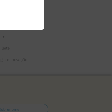
 do leite
a
gem
 leite
ogia e inovação