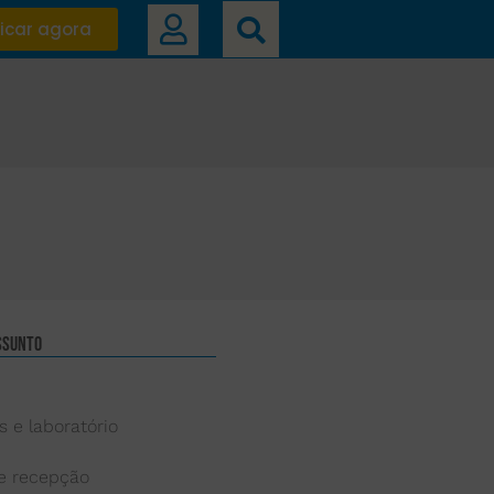
icar agora
ssunto
s e laboratório
 e recepção