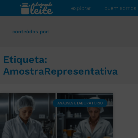
explorar
quem somos
conteúdos por:
Etiqueta:
AmostraRepresentativa
ANÁLISES E LABORATÓRIO