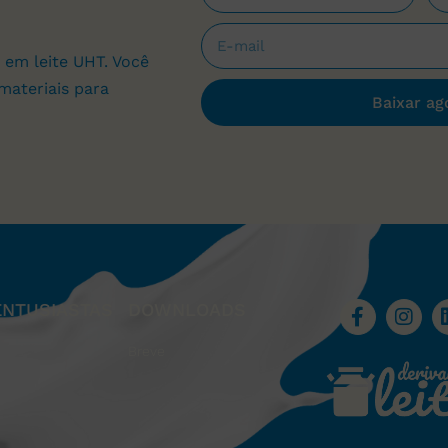
 em leite UHT. Você
materiais para
Baixar ag
ENTUSIASTAS
DOWNLOADS
Breve