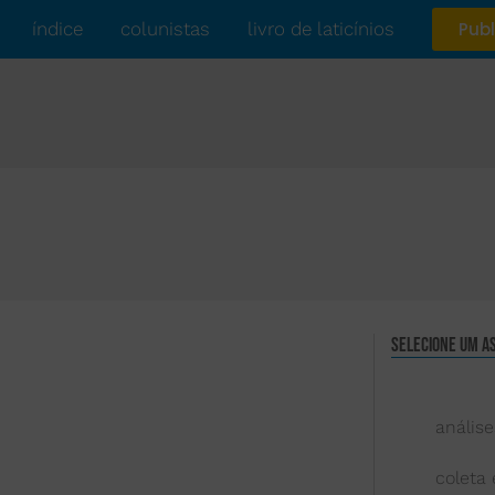
índice
colunistas
livro de laticínios
Publ
Selecione um a
análise
coleta