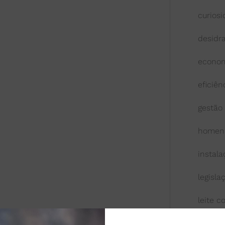
curios
desidr
econom
eficiên
gestão
homen
instal
legisla
leite 
leite l