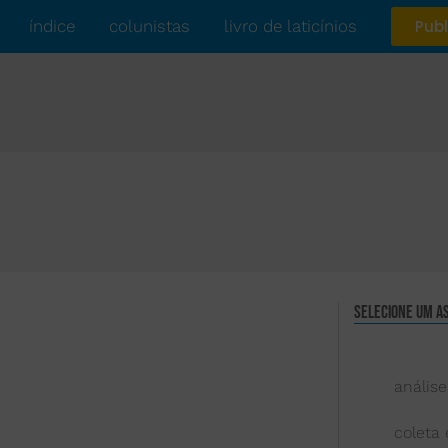
índice
colunistas
livro de laticínios
Publ
Selecione um a
análise
coleta