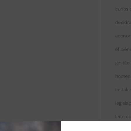
curios
desidr
econom
eficiên
gestão
homen
instal
legisla
leite 
leite l