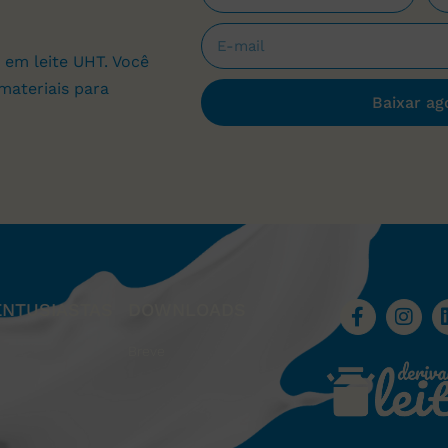
 em leite UHT. Você
materiais para
Baixar ag
ENTUSIASTAS
DOWNLOADS
Breve