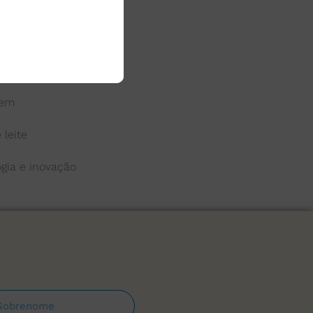
 do leite
a
gem
 leite
ogia e inovação