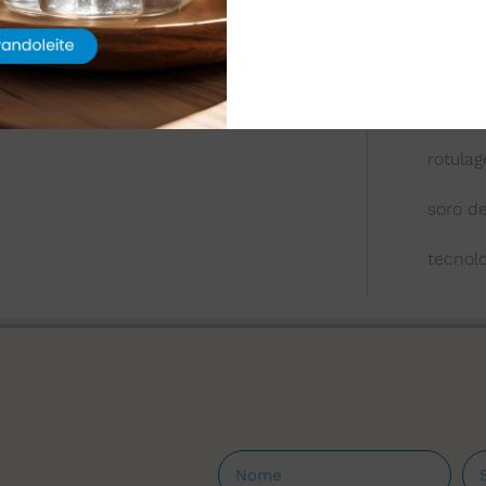
queijo
química
reologi
rotula
soro de
tecnol