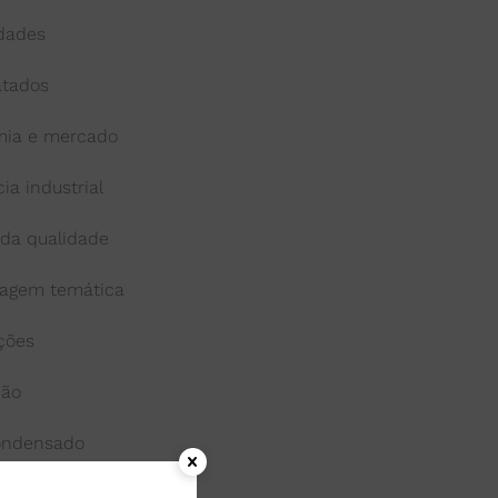
idades
atados
ia e mercado
cia industrial
 da qualidade
agem temática
ações
ção
condensado
onga-vida ou uht