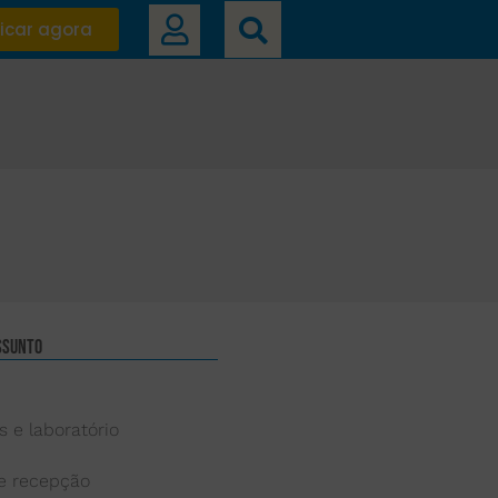
icar agora
ssunto
s e laboratório
 e recepção