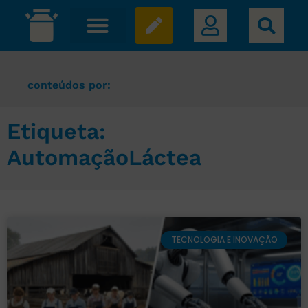
conteúdos por:
Etiqueta:
AutomaçãoLáctea
TECNOLOGIA E INOVAÇÃO