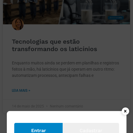
Tecnologias que estão
transformando os laticínios
Enquanto muitos ainda se perdem em planilhas e registros
feitos à mão, há laticínios que já operam em outro ritmo:
automatizam processos, antecipam falhas e
LEIA MAIS »
14 de maio de 2025
Nenhum comentário
Entrar
Cadastrar