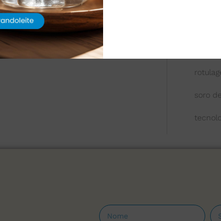
queijo
química
reologi
rotula
soro de
tecnol