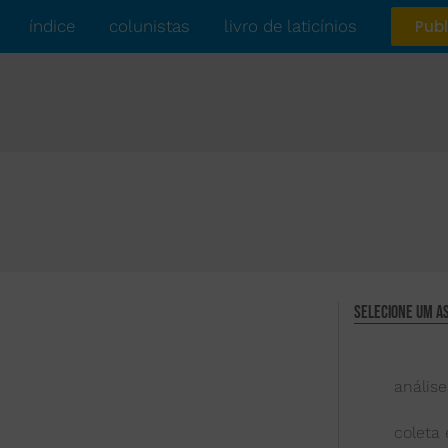
índice
colunistas
livro de laticínios
Publ
Selecione um a
análise
coleta