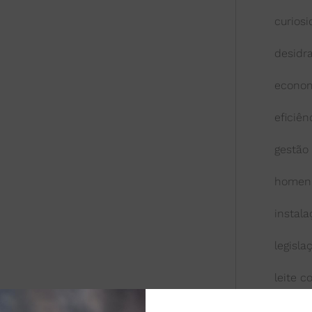
curios
desidr
econom
eficiên
gestão
homen
instal
legisla
leite 
leite l