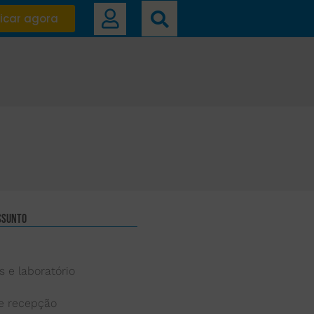
icar agora
ssunto
s e laboratório
 e recepção