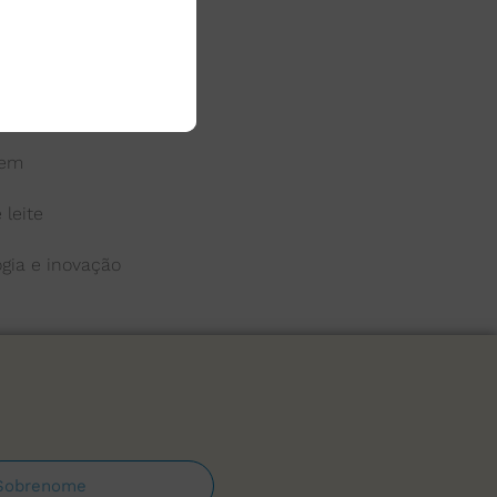
 do leite
a
gem
 leite
ogia e inovação