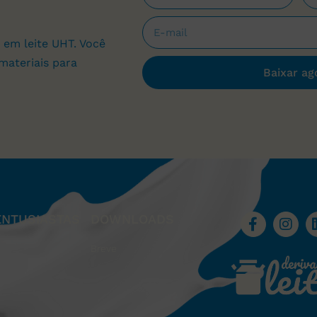
 em leite UHT. Você
materiais para
Baixar ag
ENTUSIASTAS
DOWNLOADS
Breve