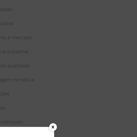
idades
atados
ia e mercado
cia industrial
 da qualidade
agem temática
ações
ção
condensado
onga-vida ou uht