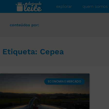
explorar
quem somos
conteúdos por:
Etiqueta: Cepea
ECONOMIA E MERCADO