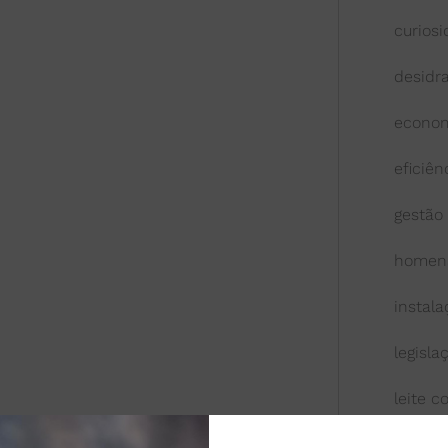
curios
desidr
econom
eficiên
gestão
homen
instal
legisla
leite 
leite l