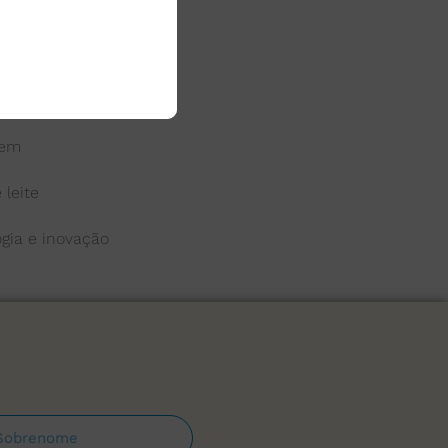
 do leite
a
gem
 leite
ogia e inovação