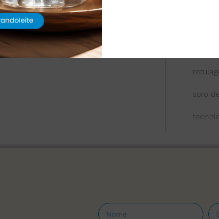
queijo
química
reologi
rotula
soro de
tecnol