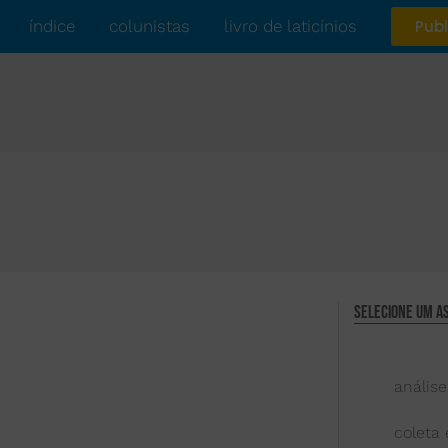
índice
colunistas
livro de laticínios
Publ
Selecione um a
análise
coleta