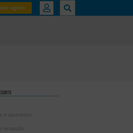
icar agora
ssunto
s e laboratório
 e recepção