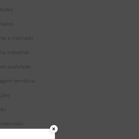
idades
atados
ia e mercado
cia industrial
 da qualidade
agem temática
ações
ção
condensado
onga-vida ou uht