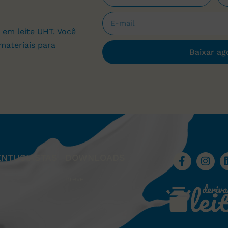
 em leite UHT. Você
materiais para
Baixar ag
ENTUSIASTAS
DOWNLOADS
Breve