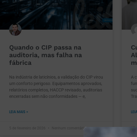
Quando o CIP passa na
C
auditoria, mas falha na
A
fábrica
m
Na indústria de laticínios, a validação do CIP virou
A c
um conforto perigoso. Equipamentos aprovados,
fu
relatórios completos, HACCP revisado, auditorias
suc
encerradas sem não conformidades — e,
Tra
LEIA MAIS »
LEI
5 de fevereiro de 2026
Nenhum comentário
27 