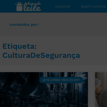
explorar
quem somos
conteúdos por:
Etiqueta:
CulturaDeSegurança
LEITE LONGA-VIDA OU UHT