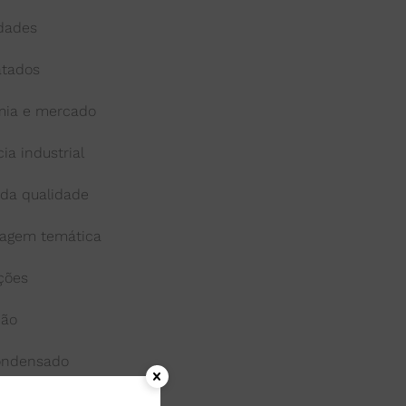
idades
atados
ia e mercado
cia industrial
 da qualidade
agem temática
ações
ção
condensado
onga-vida ou uht