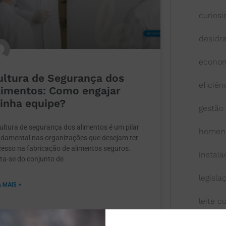
curios
desidr
econom
ultura de Segurança dos
eficiên
limentos: Como engajar
inha equipe?
gestão
ultura de segurança dos alimentos é um pilar
homen
ndamental nas organizações que desejam ter
esso na fabricação de alimentos seguros.
instal
ta-se do conjunto de
legisla
A MAIS »
leite 
de junho de 2025
Nenhum comentário
leite l