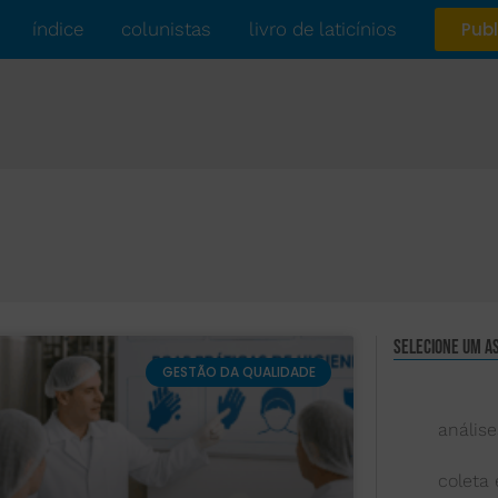
índice
colunistas
livro de laticínios
Publ
Selecione um a
GESTÃO DA QUALIDADE
análise
coleta