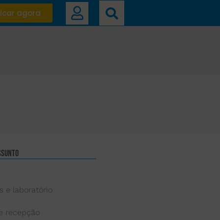
icar agora
ssunto
s e laboratório
 e recepção