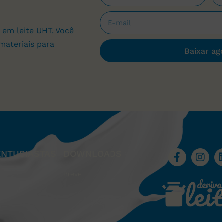
 em leite UHT. Você
materiais para
Baixar ag
ENTUSIASTAS
DOWNLOADS
Breve