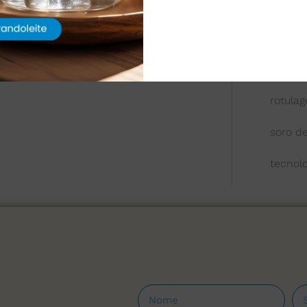
queijo
química
reologi
rotula
soro de
tecnol