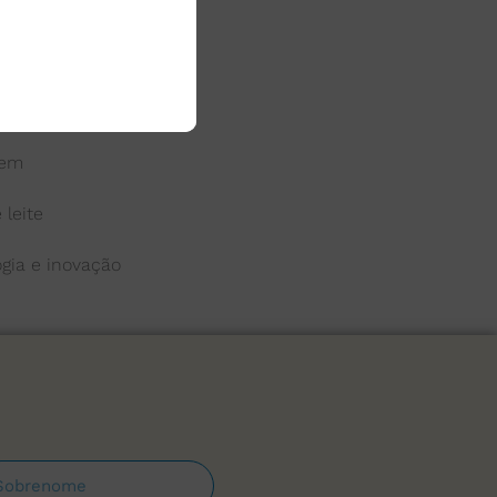
 do leite
a
gem
 leite
ogia e inovação