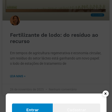
Fertilizante de lodo: do resíduo ao
recurso
Em tempos de agricultura regenerativa e economia circular,
um resíduo do setor lácteo está ganhando um novo papel:
o lodo de estações de tratamento de
LEIA MAIS »
26 de novembro de 2025
Nenhum comentário
Entrar
Cadastrar