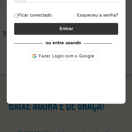
23 de junho de 2025
1 comentário
Ficar conectado
Esqueceu a senha?
Entrar
Selecione um assunto
ou entre usando
assine nosso site e
Baixe agora e de graça!