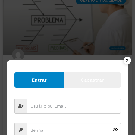
GESTÃO DA QUALIDADE
Como o Diagrama de Ishikawa
resolve falhas na produção
Entrar
Cadastrar
Na indústria de laticínios, o uso de ferramentas da
qualidade se torna fundamental, uma vez que os produtos
são altamente perecíveis e regulamentados por normas
LEIA MAIS »