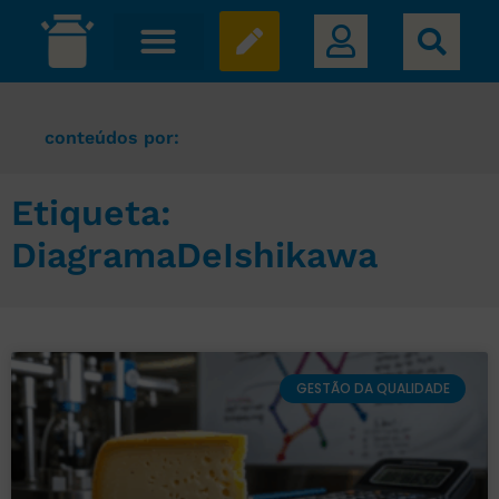
conteúdos por:
Etiqueta:
DiagramaDeIshikawa
GESTÃO DA QUALIDADE