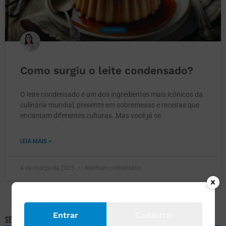
Como surgiu o leite condensado?
O leite condensado é um dos ingredientes mais icônicos da
culinária mundial, presente em sobremesas e receitas que
encantam diferentes culturas. Mas você já se
LEIA MAIS »
4 de março de 2025
Nenhum comentário
Entrar
Cadastrar
Selecione um assunto