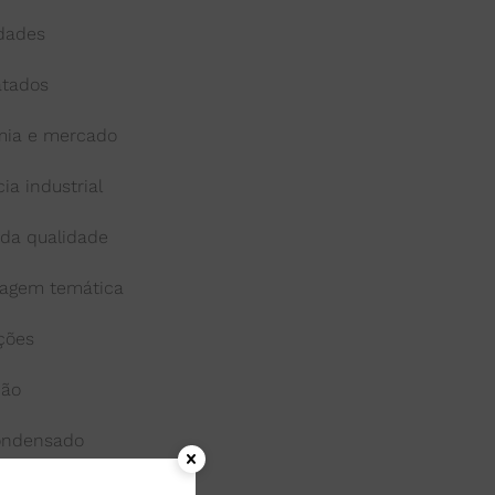
idades
atados
ia e mercado
cia industrial
 da qualidade
agem temática
ações
ção
condensado
onga-vida ou uht