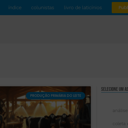
índice
colunistas
livro de laticínios
Publ
Selecione um a
PRODUÇÃO PRIMÁRIA DO LEITE
análise
coleta