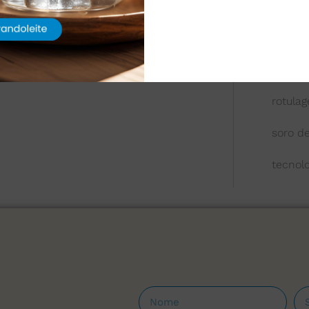
queijo
química
reologi
rotula
soro de
tecnol