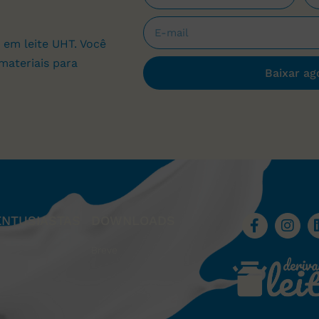
 em leite UHT. Você
materiais para
Baixar ag
ENTUSIASTAS
DOWNLOADS
Breve