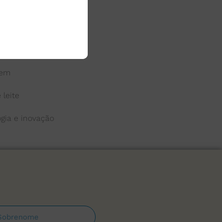
 do leite
a
gem
 leite
ogia e inovação