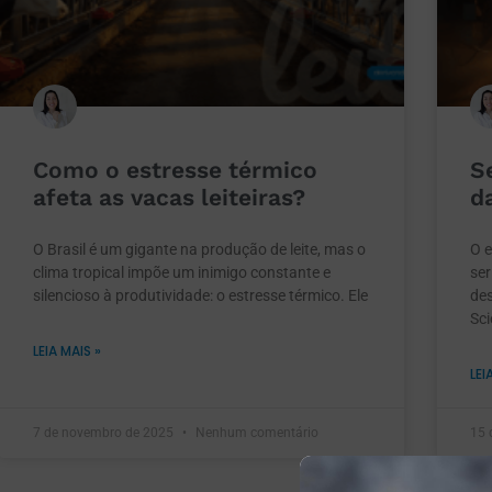
Como o estresse térmico
S
afeta as vacas leiteiras?
d
O Brasil é um gigante na produção de leite, mas o
O e
clima tropical impõe um inimigo constante e
ser
silencioso à produtividade: o estresse térmico. Ele
des
Sci
LEIA MAIS »
LEI
7 de novembro de 2025
Nenhum comentário
15 