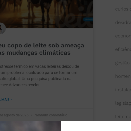
curios
desidr
econom
eu copo de leite sob ameaça
eficiên
as mudanças climáticas
gestão
stresse térmico em vacas leiteiras deixou de
 um problema localizado para se tornar um
homen
afio global. Uma pesquisa publicada na
ence Advances revelou
instal
A MAIS »
legisla
de agosto de 2025
Nenhum comentário
leite 
leite l