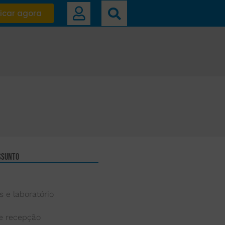
icar agora
ssunto
s e laboratório
 e recepção