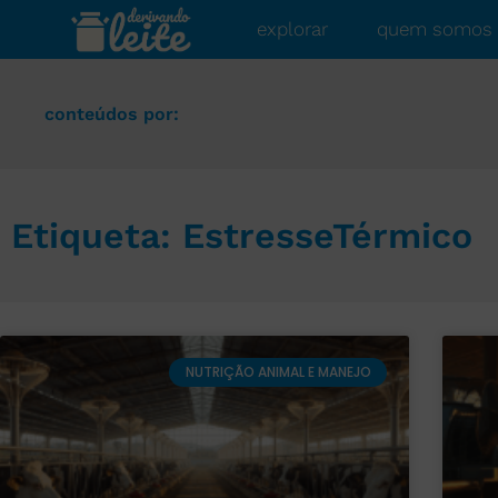
explorar
quem somos
conteúdos por:
Etiqueta: EstresseTérmico
NUTRIÇÃO ANIMAL E MANEJO