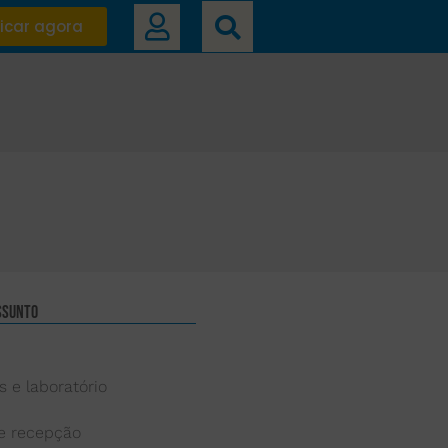
icar agora
ssunto
s e laboratório
 e recepção