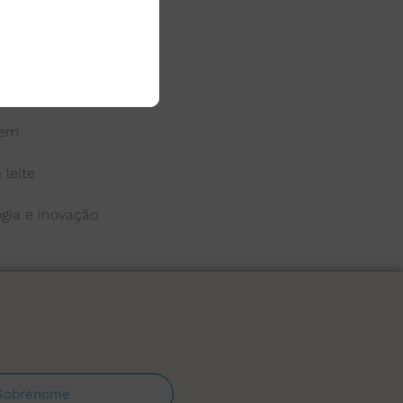
 do leite
a
gem
 leite
ogia e inovação