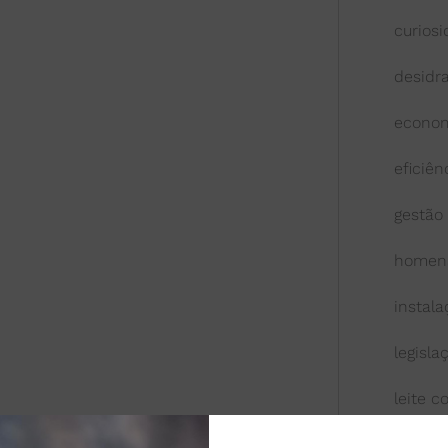
curios
desidr
econom
eficiên
gestão
homen
instal
legisla
leite 
leite l