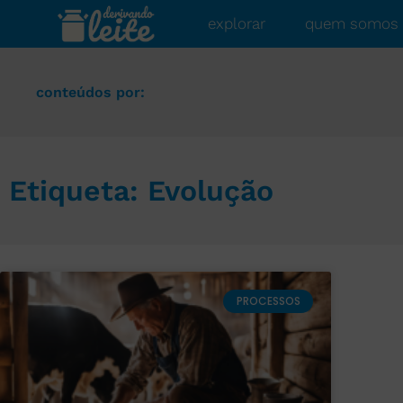
explorar
quem somos
conteúdos por:
Etiqueta: Evolução
PROCESSOS