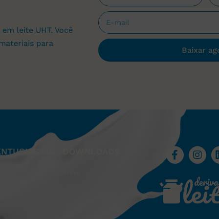
 em leite UHT. Você
materiais para
Baixar ag
ENTUSIASTAS
DOWNLOADS
Breve