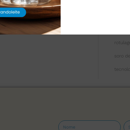
queijo
química
reologi
rotula
soro de
tecnol