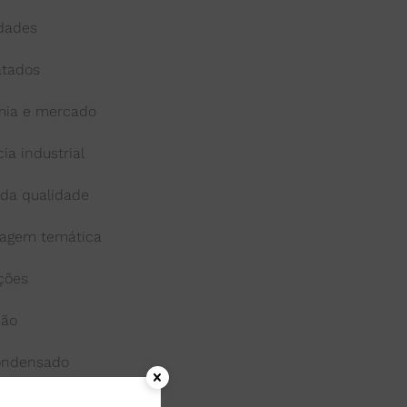
idades
atados
ia e mercado
cia industrial
 da qualidade
agem temática
ações
ção
condensado
onga-vida ou uht