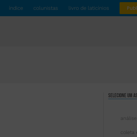
índice
colunistas
livro de laticínios
Publ
Selecione um a
análise
coleta