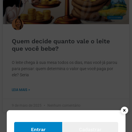
Quem decide quanto vale o leite
que você bebe?
O leite chega à sua mesa todos os dias, mas você já parou
para pensar: quem determina o valor que você paga por
ele? Seria
LEIA MAIS »
9 de maio de 2025
Nenhum comentário
Entrar
Cadastrar