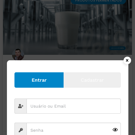
PRODUTOS FERMENTADOS
Estudo de aceitabilidade de “leite”
oriundo de fermentação
Entrar
Cadastrar
Imagine um copo de leite que nunca passou pelo úbere de
uma vaca. Em vez disso, foi produzido em tanques de
fermentação, onde microrganismos programados
LEIA MAIS »