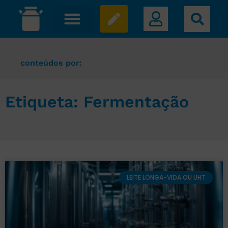
conteúdos por:
Etiqueta: Fermentação
LEITE LONGA-VIDA OU UHT