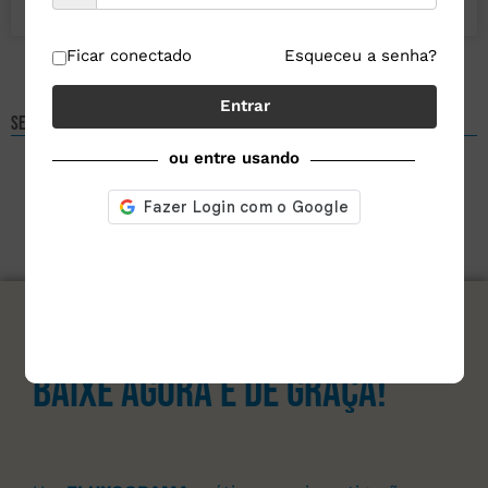
18 de setembro de 2025
Nenhum comentário
Ficar conectado
Esqueceu a senha?
Entrar
Selecione um assunto
ou entre usando
assine nosso site e
Baixe agora e de graça!