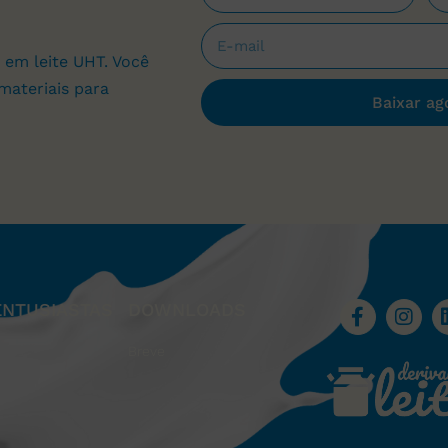
 em leite UHT. Você
materiais para
Baixar ag
ENTUSIASTAS
DOWNLOADS
Breve