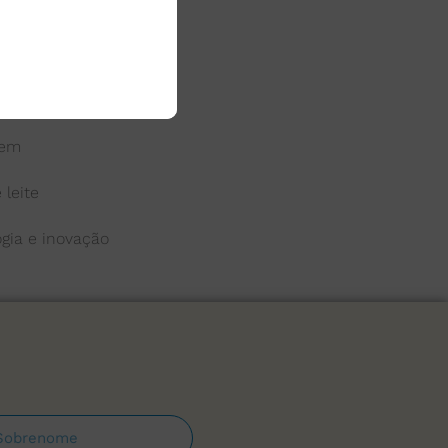
 do leite
a
gem
 leite
ogia e inovação