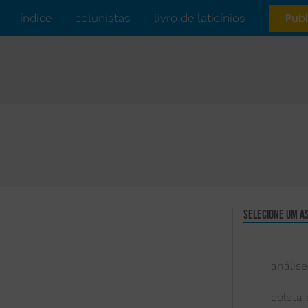
índice
colunistas
livro de laticínios
Publ
Selecione um a
análise
coleta