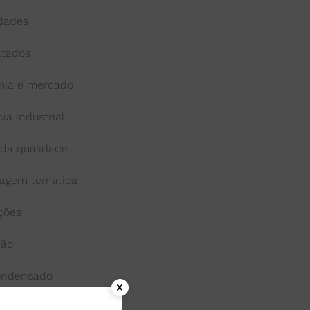
idades
atados
ia e mercado
cia industrial
 da qualidade
agem temática
ações
ção
condensado
onga-vida ou uht