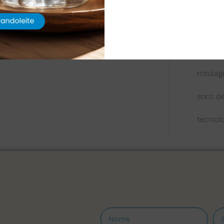
queijo
química
reologi
rotula
soro de
tecnol