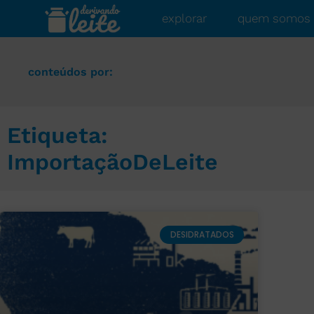
explorar
quem somos
conteúdos por:
Etiqueta:
ImportaçãoDeLeite
DESIDRATADOS