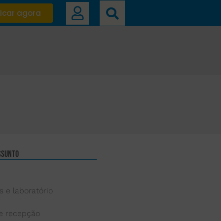
icar agora
ssunto
s e laboratório
 e recepção