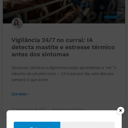
Vigilância 24/7 no curral: IA
detecta mastite e estresse térmico
antes dos sintomas
Sensores, câmeras e algoritmos estão aprendendo a “ver” o
rebanho de um jeito novo — 24 horas por dia, sete dias por
semana.O que antes
LEIA MAIS »
27 de outubro de 2025
Nenhum comentário