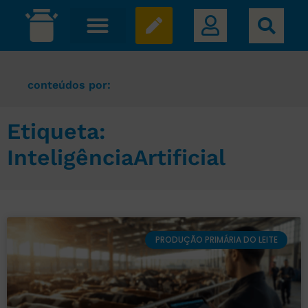
conteúdos por:
Etiqueta:
InteligênciaArtificial
PRODUÇÃO PRIMÁRIA DO LEITE