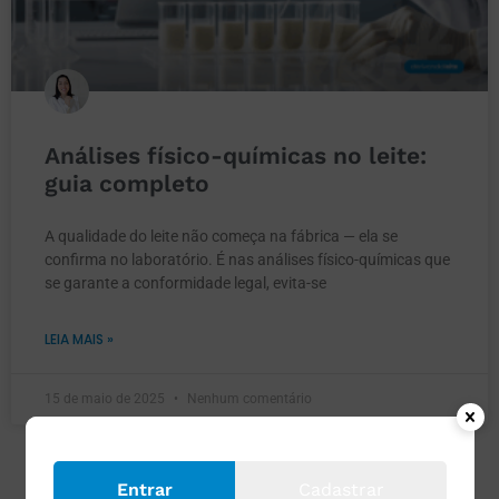
Análises físico-químicas no leite:
guia completo
A qualidade do leite não começa na fábrica — ela se
confirma no laboratório. É nas análises físico-químicas que
se garante a conformidade legal, evita-se
LEIA MAIS »
15 de maio de 2025
Nenhum comentário
Entrar
Cadastrar