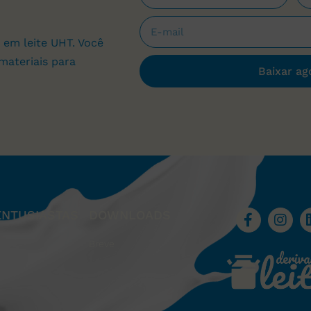
 em leite UHT. Você
materiais para
Baixar ag
ENTUSIASTAS
DOWNLOADS
Breve