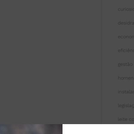
curios
desidr
econom
eficiên
gestão
homen
instal
legisla
leite 
leite l