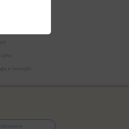
 do leite
a
gem
 leite
ogia e inovação