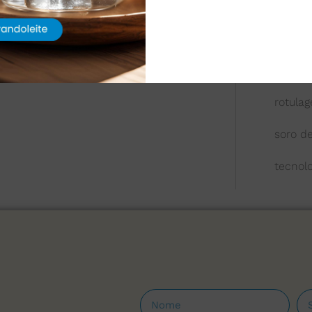
queijo
química
reologi
rotula
soro de
tecnol