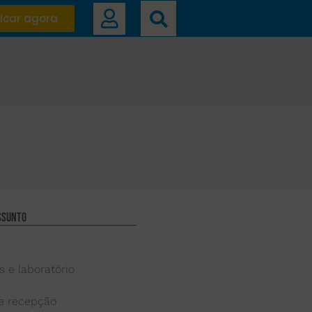
icar agora
ssunto
s e laboratório
 e recepção