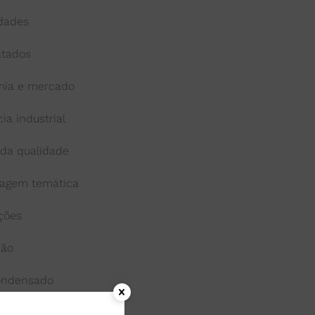
idades
atados
ia e mercado
cia industrial
 da qualidade
agem temática
ações
ção
condensado
onga-vida ou uht