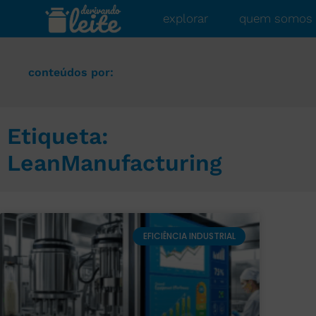
explorar
quem somos
conteúdos por:
Etiqueta:
LeanManufacturing
EFICIÊNCIA INDUSTRIAL