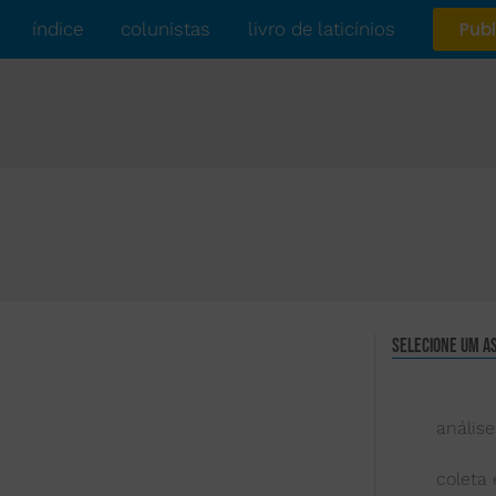
índice
colunistas
livro de laticínios
Publ
Selecione um a
análise
coleta