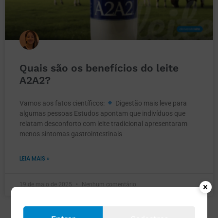
Quais são os benefícios do leite
A2A2?
Vamos aos fatos científicos:
Digestão mais leve para
algumas pessoas Estudos apontam que indivíduos que
relatam desconforto com leite tradicional apresentaram
menos sintomas gastrointestinais
LEIA MAIS »
19 de maio de 2025
Nenhum comentário