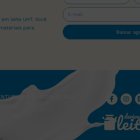
 em leite UHT. Você
materiais para
Baixar ag
ENTUSIASTAS
DOWNLOADS
Breve