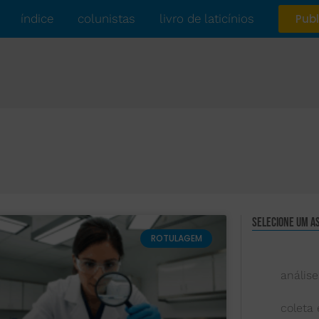
índice
colunistas
livro de laticínios
Publ
Selecione um a
ROTULAGEM
análise
coleta