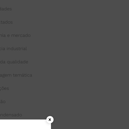
idades
atados
ia e mercado
cia industrial
 da qualidade
agem temática
ações
ção
condensado
onga-vida ou uht