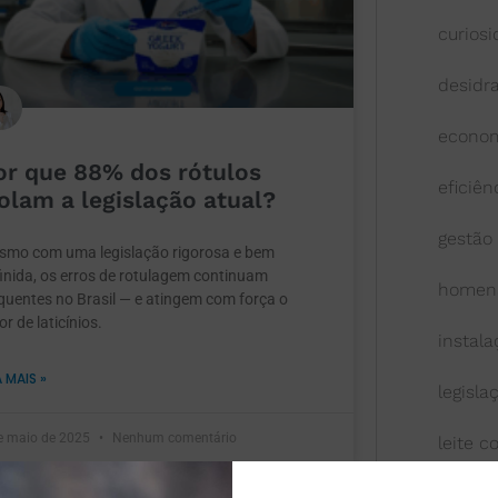
curios
desidr
econom
or que 88% dos rótulos
eficiên
iolam a legislação atual?
gestão
smo com uma legislação rigorosa e bem
inida, os erros de rotulagem continuam
homen
quentes no Brasil — e atingem com força o
or de laticínios.
instal
A MAIS »
legisla
e maio de 2025
Nenhum comentário
leite 
leite l