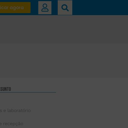
icar agora
ssunto
s e laboratório
 e recepção