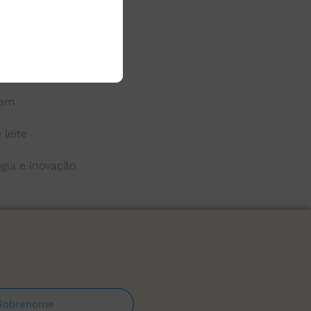
 do leite
a
gem
 leite
ogia e inovação