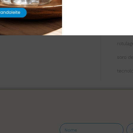
queijo
química
reologi
rotula
soro de
tecnol