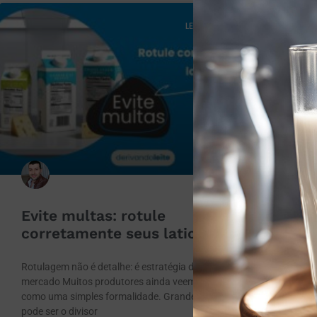
LEGISLAÇÃO
Evite multas: rotule
corretamente seus laticínios
Rotulagem não é detalhe: é estratégia de
mercado Muitos produtores ainda veem o rótulo
como uma simples formalidade. Grande erro. Ele
pode ser o divisor