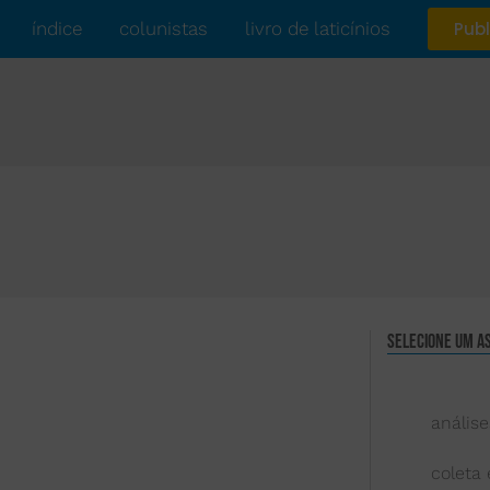
índice
colunistas
livro de laticínios
Publ
Selecione um a
análise
coleta