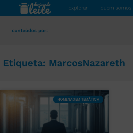
explorar
quem somos
conteúdos por:
Etiqueta: MarcosNazareth
HOMENAGEM TEMÁTICA