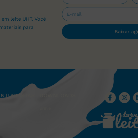
 em leite UHT. Você
materiais para
Baixar ag
ENTUSIASTAS
DOWNLOADS
Breve