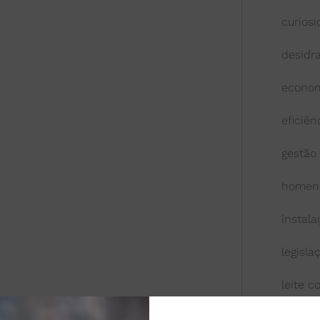
curios
desidr
econom
eficiên
gestão
homen
instal
legisla
leite 
leite l