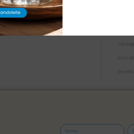
queijo
química
reologi
rotula
soro de
tecnol