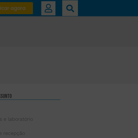
icar agora
ssunto
s e laboratório
 e recepção