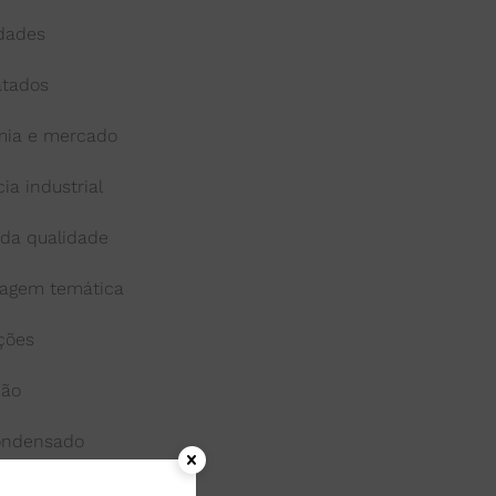
idades
atados
ia e mercado
cia industrial
 da qualidade
agem temática
ações
ção
condensado
onga-vida ou uht