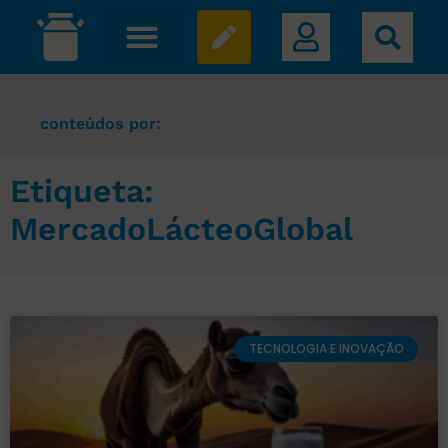
conteúdos por:
Etiqueta:
MercadoLácteoGlobal
TECNOLOGIA E INOVAÇÃO