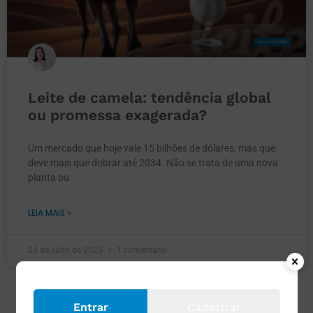
Leite de camela: tendência global
ou promessa exagerada?
Um mercado que hoje vale 15 bilhões de dólares, mas que
deve mais que dobrar até 2034. Não se trata de uma nova
planta ou
LEIA MAIS »
24 de julho de 2025
1 comentário
Entrar
Cadastrar