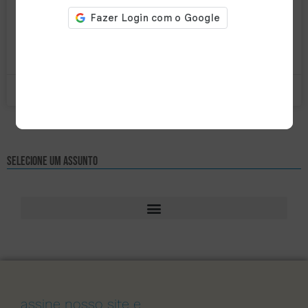
alimentos ao eliminar e/ou reduzir microrganismos nocivos
por meio do
LEIA MAIS »
10 de março de 2025
Nenhum comentário
Selecione um assunto
assine nosso site e