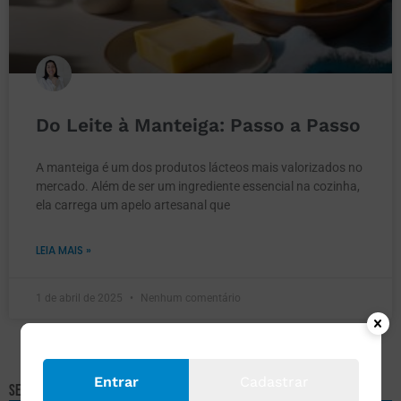
Do Leite à Manteiga: Passo a Passo
A manteiga é um dos produtos lácteos mais valorizados no
mercado. Além de ser um ingrediente essencial na cozinha,
ela carrega um apelo artesanal que
LEIA MAIS »
1 de abril de 2025
Nenhum comentário
Entrar
Cadastrar
Selecione um assunto