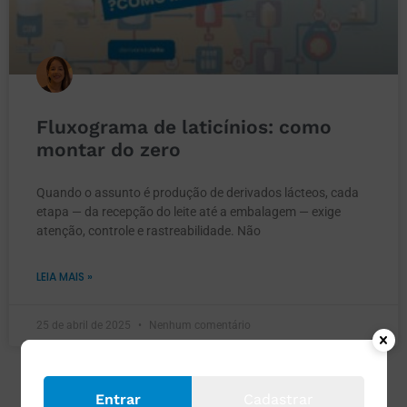
Fluxograma de laticínios: como
montar do zero
Quando o assunto é produção de derivados lácteos, cada
etapa — da recepção do leite até a embalagem — exige
atenção, controle e rastreabilidade. Não
LEIA MAIS »
25 de abril de 2025
Nenhum comentário
Entrar
Cadastrar