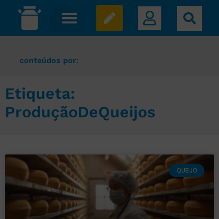
conteúdos por:
Etiqueta:
ProduçãoDeQueijos
QUEIJO