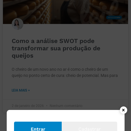
Como a análise SWOT pode
transformar sua produção de
queijos
O cheiro de um novo ano no ar é como o cheiro de um
queijo no ponto certo de cura: cheio de potencial. Mas para
LEIA MAIS »
2 de janeiro de 2026
Nenhum comentário
Entrar
Cadastrar