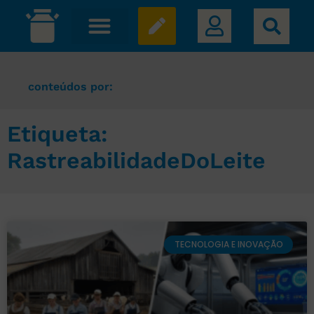
conteúdos por:
Etiqueta:
RastreabilidadeDoLeite
TECNOLOGIA E INOVAÇÃO