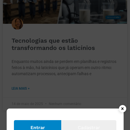
Tecnologias que estão
transformando os laticínios
Enquanto muitos ainda se perdem em planilhas e registros
feitos à mão, há laticínios que já operam em outro ritmo:
automatizam processos, antecipam falhas e
LEIA MAIS »
14 de maio de 2025
Nenhum comentário
Entrar
Cadastrar