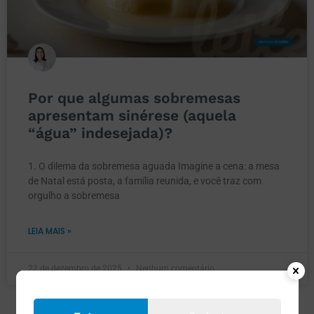
Por que algumas sobremesas
apresentam sinérese (aquela
“água” indesejada)?
1. O dilema da sobremesa aguada Imagine a cena: a mesa
de Natal está posta, a família reunida, e você traz com
orgulho a sobremesa
LEIA MAIS »
22 de dezembro de 2025
Nenhum comentário