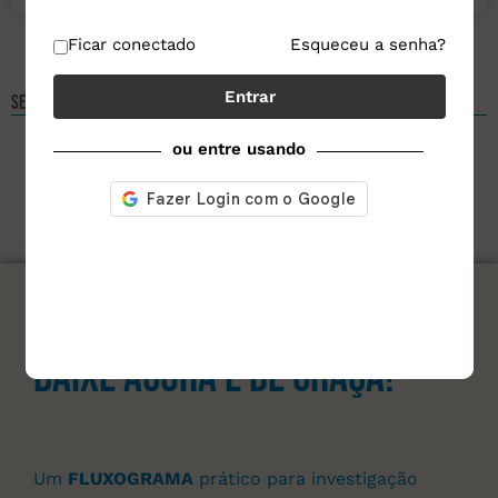
Ficar conectado
Esqueceu a senha?
Entrar
Selecione um assunto
ou entre usando
assine nosso site e
Baixe agora e de graça!
Um
FLUXOGRAMA
prático para investigação