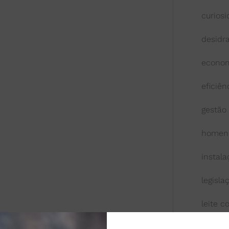
curios
desidr
econom
eficiên
gestão
homen
instal
legisla
leite 
leite l