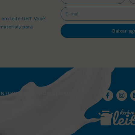
 em leite UHT. Você
materiais para
Baixar ag
ENTUSIASTAS
DOWNLOADS
Breve