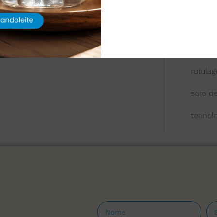
queijo
química
reologi
rotula
soro de
tecnol