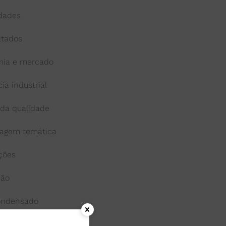
idades
atados
ia e mercado
cia industrial
 da qualidade
agem temática
ações
ção
condensado
onga-vida ou uht