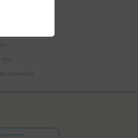
 do leite
a
gem
 leite
ogia e inovação