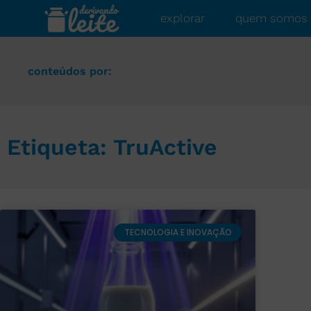
explorar
quem somos
conteúdos por:
Etiqueta: TruActive
TECNOLOGIA E INOVAÇÃO