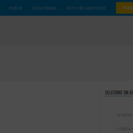
índice
colunistas
livro de laticínios
Publ
Selecione um a
análise
coleta