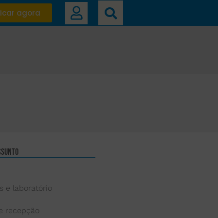
icar agora
ssunto
s e laboratório
 e recepção