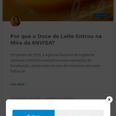
Por que o Doce de Leite Entrou na
Mira da ANVISA?
Em janeiro de 2026, a Agência Nacional de Vigilância
Sanitária (ANVISA) intensificou suas operações de
fiscalização, sinalizando um ano de tolerância zero para
falhas de
LEIA MAIS »
29 de janeiro de 2026
Nenhum comentário