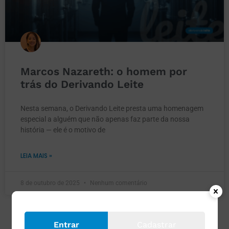
Marcos Nazareth: o homem por
trás do Derivando Leite
Nesta semana, o Derivando Leite presta uma homenagem
especial a alguém que não apenas faz parte da nossa
história — ele é o motivo de
LEIA MAIS »
8 de outubro de 2025
Nenhum comentário
Entrar
Cadastrar