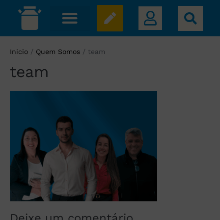
Inicio
/
Quem Somos
/
team
team
Deixe um comentário