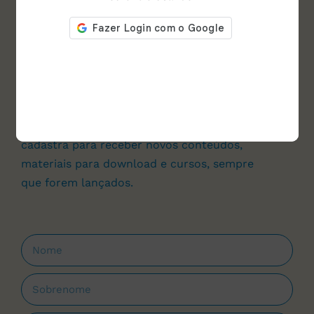
assine nosso site e
Baixe agora e de graça!
Um
FLUXOGRAMA
prático para investigação
de defeitos em leite UHT. Você aproveita e se
cadastra para receber novos conteúdos,
materiais para download e cursos, sempre
que forem lançados.