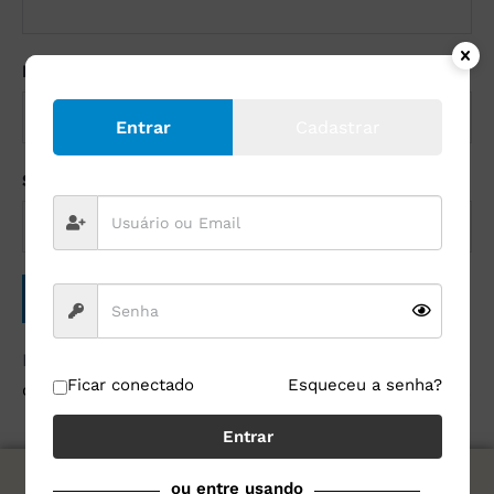
E-mail
*
Entrar
Cadastrar
Site
Este site utiliza o Akismet para reduzir spam.
Saiba
Ficar conectado
Esqueceu a senha?
como seus dados em comentários são processados
.
Entrar
ou entre usando