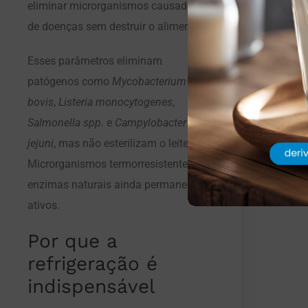
eliminar microrganismos causadores
de doenças sem destruir o alimento.
Esses parâmetros eliminam
patógenos como
Mycobacterium
bovis
,
Listeria monocytogenes
,
Salmonella spp.
e
Campylobacter
jejuni
, mas não esterilizam o leite.
Microrganismos termorresistentes e
enzimas naturais ainda permanecem
ativos.
Por que a
refrigeração é
indispensável