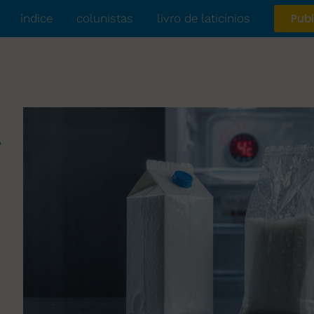
índice
colunistas
livro de laticínios
Publ
r