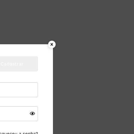
Cadastrar
squeceu a senha?