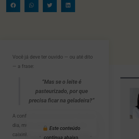
Você já deve ter ouvido — ou até dito
— a frase:
“Mas se o leite é
pasteurizado, por que
precisa ficar na geladeira?”
A confusão é compreensível. No dia a
dia, muita gente associa “leite em
Este conteúdo
caixinha” a qualquer leite embalado,
continua abaixo.