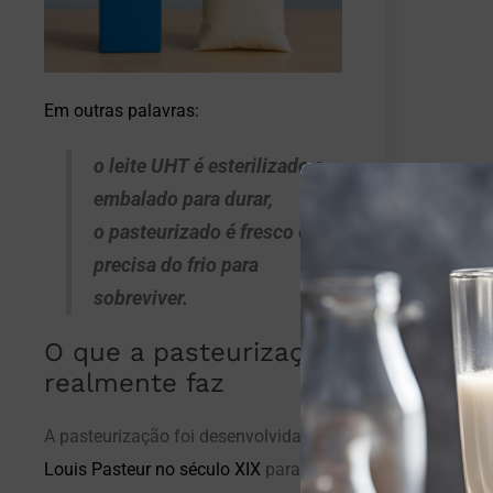
Em outras palavras:
o leite UHT é esterilizado e
embalado para durar,
o pasteurizado é fresco e
precisa do frio para
sobreviver.
O que a pasteurização
realmente faz
A pasteurização foi desenvolvida por
Louis Pasteur no século XIX
para