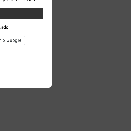
r
ando