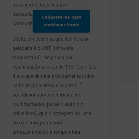
mas nem toda caixinha é
pasteurizada — e nem todo leite
Cadastre-se para
pasteurizado vem em caixinha.
continuar lendo
O leite em caixinha que fica fora da
geladeira é o UHT (ultra-alta
temperatura): ele passa por
esterilização a cerca de 135 °C por 2 a
4 s, o que elimina praticamente todos
os microrganismos e esporos. É
acondicionado em embalagens
multicamadas (papel + alumínio +
polietileno), que o protegem da luz e
do oxigênio, permitindo
armazenamento à temperatura