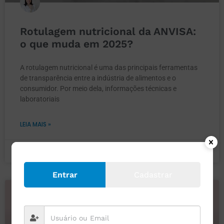
Rotulagem nutricional da ANVISA:
o que muda em 2025?
A rotulagem nutricional é uma das principais ferramentas
de transparência entre a indústria de alimentos e o
consumidor. Por meio dela, informações técnicas e
laboratoriais
LEIA MAIS »
22 de setembro de 2025
Nenhum comentário
Entrar
Cadastrar
ROTULAGEM