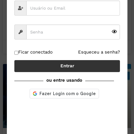
da planta: chegam terceiros, entra e sai de materiais
aumenta, há poeira, vibração, solda, cortes, desmontes e
reinstalações.
LEIA MAIS »
9 de outubro de 2025
Nenhum comentário
Ficar conectado
Esqueceu a senha?
Entrar
GESTÃO DA QUALIDADE
ou entre usando