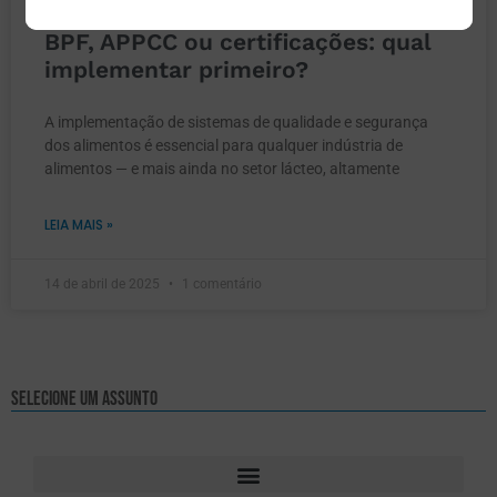
BPF, APPCC ou certificações: qual
implementar primeiro?
A implementação de sistemas de qualidade e segurança
dos alimentos é essencial para qualquer indústria de
alimentos — e mais ainda no setor lácteo, altamente
LEIA MAIS »
14 de abril de 2025
1 comentário
Selecione um assunto