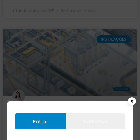
10 de dezembro de 2025
Nenhum comentário
INSTALAÇÕES
Reforma industrial: o que controlar
na sua instalação?
Entrar
Cadastrar
Reformas e ampliações mexem no “sistema imunológico”