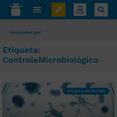
conteúdos por:
Etiqueta:
ControleMicrobiológico
ANÁLISES E LABORATÓRIO