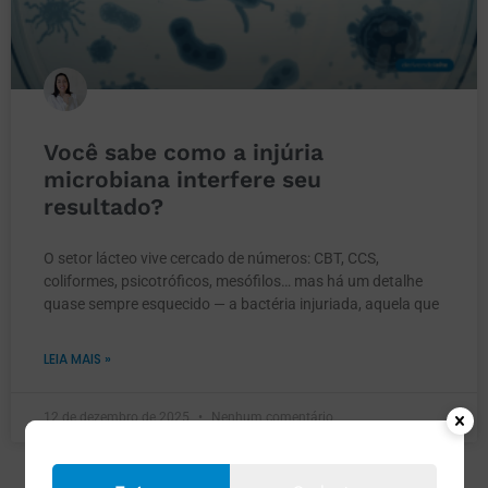
Você sabe como a injúria
microbiana interfere seu
resultado?
O setor lácteo vive cercado de números: CBT, CCS,
coliformes, psicotróficos, mesófilos… mas há um detalhe
quase sempre esquecido — a bactéria injuriada, aquela que
LEIA MAIS »
12 de dezembro de 2025
Nenhum comentário